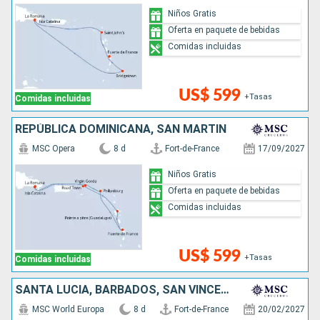
Niños Gratis
Oferta en paquete de bebidas
Comidas incluidas
US$ 599
+Tasas
Comidas incluidas
REPÚBLICA DOMINICANA, SAN MARTÍN
MSC Opera
8 d
Fort-de-France
17/09/2027
Niños Gratis
Oferta en paquete de bebidas
Comidas incluidas
US$ 599
+Tasas
Comidas incluidas
SANTA LUCIA, BARBADOS, SAN VINCENT Y LAS GRANADINAS, GRENADA
MSC World Europa
8 d
Fort-de-France
20/02/2027