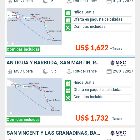
MSC Opera
15 d
Fort-de-France
01/01/2027
Niños Gratis
Oferta en paquete de bebidas
Comidas incluidas
US$ 1,622
+Tasas
Comidas incluidas
ANTIGUA Y BARBUDA, SAN MARTÍN, REPÚBLICA DOMINICANA, BARBADOS
MSC Opera
15 d
Fort-de-France
29/01/2027
Niños Gratis
Oferta en paquete de bebidas
Comidas incluidas
US$ 1,732
+Tasas
Comidas incluidas
SAN VINCENT Y LAS GRANADINAS, BARBADOS, TRINIDAD Y TOBAGO, GRENADA