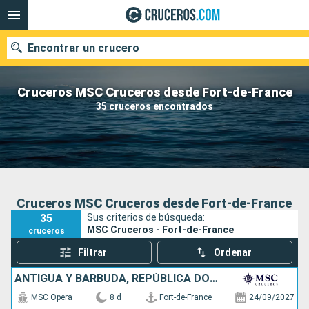
Encontrar un crucero
Cruceros MSC Cruceros desde Fort-de-France
35 cruceros encontrados
Nuestros destinos
Fecha de salida
Puertos
Compañías
Cruceros MSC Cruceros desde Fort-de-France
35
Sus criterios de búsqueda:
Buscar
MSC Cruceros - Fort-de-France
cruceros
Filtrar
Ordenar
ANTIGUA Y BARBUDA, REPÚBLICA DOMINICANA, BARBADOS
MSC Opera
8 d
Fort-de-France
24/09/2027