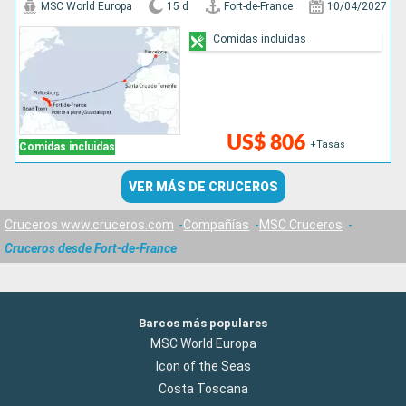
MSC World Europa
15 d
Fort-de-France
10/04/2027
Comidas incluidas
US$ 806
+Tasas
Comidas incluidas
VER MÁS DE CRUCEROS
Cruceros www.cruceros.com
Compañías
MSC Cruceros
Cruceros desde Fort-de-France
Barcos más populares
MSC World Europa
Icon of the Seas
Costa Toscana