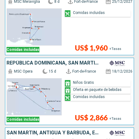
MSC Meraviglia
8 d
Fort-de-France
25/12/2027
Comidas incluidas
US$ 1,960
+Tasas
Comidas incluidas
REPÚBLICA DOMINICANA, SAN MARTÍN, BARBADOS
MSC Opera
15 d
Fort-de-France
18/12/2026
Niños Gratis
Oferta en paquete de bebidas
Comidas incluidas
US$ 2,866
+Tasas
Comidas incluidas
SAN MARTÍN, ANTIGUA Y BARBUDA, ESPAÑA