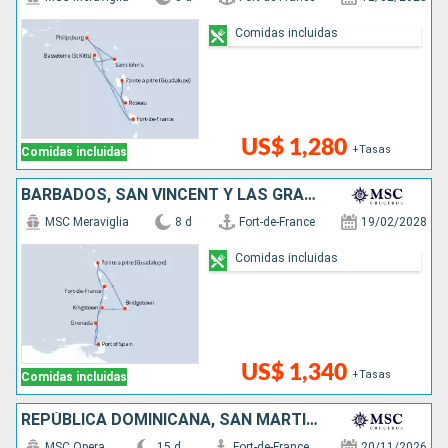
Comidas incluidas
US$ 1,280
+Tasas
Comidas incluidas
BARBADOS, SAN VINCENT Y LAS GRANADINAS, TRINIDAD Y TOBAGO, GRENADA
MSC Meraviglia
8 d
Fort-de-France
19/02/2028
Comidas incluidas
US$ 1,340
+Tasas
Comidas incluidas
REPÚBLICA DOMINICANA, SAN MARTÍN, BARBADOS
MSC Opera
15 d
Fort-de-France
20/11/2026