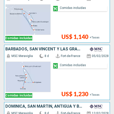
Comidas incluidas
US$ 1,140
+Tasas
Comidas incluidas
BARBADOS, SAN VINCENT Y LAS GRANADINAS, SANTA LUCIA, GRENADA
MSC Meraviglia
8 d
Fort-de-France
05/02/2028
Comidas incluidas
US$ 1,230
+Tasas
Comidas incluidas
DOMINICA, SAN MARTÍN, ANTIGUA Y BARBUDA
MSC Meraviglia
8 d
Fort-de-France
12/02/2028