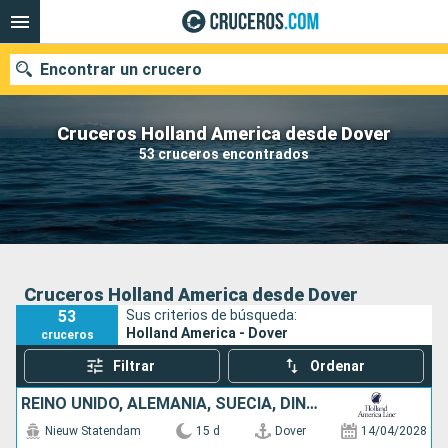
Encontrar un crucero
Cruceros Holland America desde Dover
53 cruceros encontrados
Nuestros destinos
Fecha de salida
Puertos
Compañías
Cruceros Holland America desde Dover
53
Sus criterios de búsqueda:
Buscar
Holland America - Dover
cruceros
Filtrar
Ordenar
REINO UNIDO, ALEMANIA, SUECIA, DINAMARCA, FINLANDIA, ESTONIA, PAISES BAJOS
Nieuw Statendam
15 d
Dover
14/04/2028