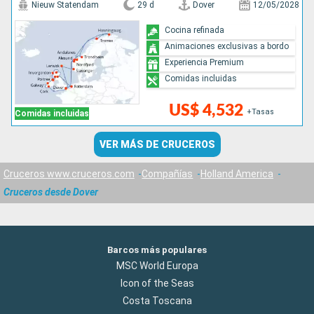
Nieuw Statendam
29 d
Dover
12/05/2028
Cocina refinada
Animaciones exclusivas a bordo
Experiencia Premium
Comidas incluidas
US$ 4,532
+Tasas
Comidas incluidas
VER MÁS DE CRUCEROS
Cruceros www.cruceros.com
Compañías
Holland America
Cruceros desde Dover
Barcos más populares
MSC World Europa
Icon of the Seas
Costa Toscana