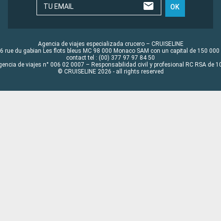
TU EMAIL
OK
Agencia de viajes especializada crucero – CRUISELINE
6 rue du gabian Les flots bleus MC 98 000 Monaco SAM con un capital de 150 000
contact tel : (00) 377 97 97 84 50
gencia de viajes n° 006 02 0007 – Responsabilidad civil y profesional RC RSA de
© CRUISELINE 2026 - all rights reserved