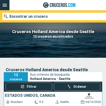
Encontrar un crucero
Cruceros Holland America desde Seattle
13 cruceros encontrados
Nuestros destinos
Fecha de salida
Puertos
Compañías
Cruceros Holland America desde Seattle
13
Sus criterios de búsqueda:
Buscar
Holland America - Seattle
cruceros
Filtrar
Ordenar
ESTADOS UNIDOS, CANADÁ
Noordam
8 d
Seattle
04/10/2026