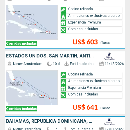
Cocina refinada
Animaciones exclusivas a bordo
Experiencia Premium
Comidas incluidas
US$ 603
+Tasas
Comidas incluidas
ESTADOS UNIDOS, SAN MARTÍN, ANTIGUA Y BARBUDA, PUERTO RICO, BAHAMAS
Nieuw Amsterdam
10 d
Fort Lauderdale
11/12/2026
Cocina refinada
Animaciones exclusivas a bordo
Experiencia Premium
Comidas incluidas
US$ 641
+Tasas
Comidas incluidas
BAHAMAS, REPÚBLICA DOMINICANA, ESTADOS UNIDOS
Nieuw Statendam
8 d
Fort Lauderdale
17/01/2027