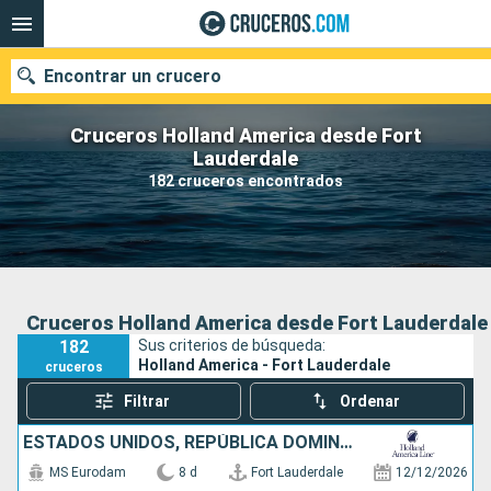
Encontrar un crucero
Cruceros Holland America desde Fort
Lauderdale
182 cruceros encontrados
Nuestros destinos
Fecha de salida
Puertos
Compañías
Cruceros Holland America desde Fort Lauderdale
182
Sus criterios de búsqueda:
Buscar
Holland America - Fort Lauderdale
cruceros
Filtrar
Ordenar
ESTADOS UNIDOS, REPÚBLICA DOMINICANA, BAHAMAS
MS Eurodam
8 d
Fort Lauderdale
12/12/2026