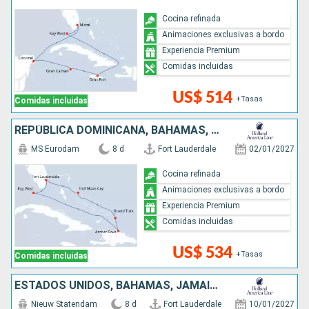
Cocina refinada
Animaciones exclusivas a bordo
Experiencia Premium
Comidas incluidas
US$ 514
+Tasas
Comidas incluidas
REPÚBLICA DOMINICANA, BAHAMAS, ESTADOS UNIDOS
MS Eurodam
8 d
Fort Lauderdale
02/01/2027
Cocina refinada
Animaciones exclusivas a bordo
Experiencia Premium
Comidas incluidas
US$ 534
+Tasas
Comidas incluidas
ESTADOS UNIDOS, BAHAMAS, JAMAICA, ISLAS CAIMÁN, MÉXICO
Nieuw Statendam
8 d
Fort Lauderdale
10/01/2027