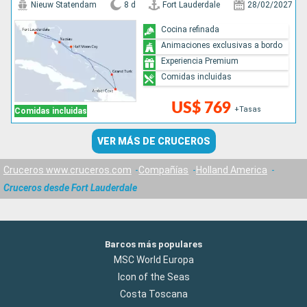
Nieuw Statendam
8 d
Fort Lauderdale
28/02/2027
Cocina refinada
Animaciones exclusivas a bordo
Experiencia Premium
Comidas incluidas
US$ 769
+Tasas
Comidas incluidas
VER MÁS DE CRUCEROS
Cruceros www.cruceros.com
Compañías
Holland America
Cruceros desde Fort Lauderdale
Barcos más populares
MSC World Europa
Icon of the Seas
Costa Toscana