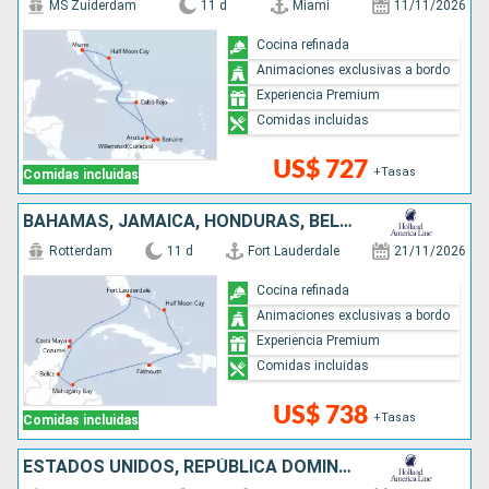
MS Zuiderdam
11 d
Miami
11/11/2026
Cocina refinada
Animaciones exclusivas a bordo
Experiencia Premium
Comidas incluidas
US$ 727
+Tasas
Comidas incluidas
BAHAMAS, JAMAICA, HONDURAS, BELICE, MÉXICO, ESTADOS UNIDOS
Rotterdam
11 d
Fort Lauderdale
21/11/2026
Cocina refinada
Animaciones exclusivas a bordo
Experiencia Premium
Comidas incluidas
US$ 738
+Tasas
Comidas incluidas
ESTADOS UNIDOS, REPÚBLICA DOMINICANA, BAHAMAS