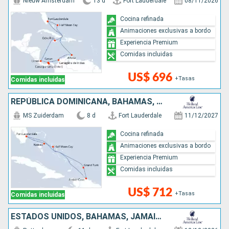
Nieuw Amsterdam
13 d
Fort Lauderdale
08/11/2026
Cocina refinada
Animaciones exclusivas a bordo
Experiencia Premium
Comidas incluidas
US$ 696
+Tasas
Comidas incluidas
REPÚBLICA DOMINICANA, BAHAMAS, ESTADOS UNIDOS
MS Zuiderdam
8 d
Fort Lauderdale
11/12/2027
Cocina refinada
Animaciones exclusivas a bordo
Experiencia Premium
Comidas incluidas
US$ 712
+Tasas
Comidas incluidas
ESTADOS UNIDOS, BAHAMAS, JAMAICA, ISLAS CAIMÁN, HONDURAS, BELICE, MÉXICO