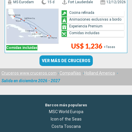
MS Eurodam
15 d
Fort Lauderdale
12/12/2026
Cocina refinada
Animaciones exclusivas a bordo
Experiencia Premium
Comidas incluidas
US$ 1,236
+Tasas
Comidas incluidas
VER MÁS DE CRUCEROS
Cruceros www.cruceros.com
Compañías
Holland America
Salida en diciembre 2026 - 2027
Barcos más populares
MSC World Europa
Icon of the Seas
Costa Toscana