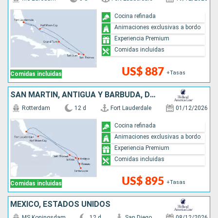
Cocina refinada
Animaciones exclusivas a bordo
Experiencia Premium
Comidas incluidas
US$ 887
+Tasas
Comidas incluidas
SAN MARTÍN, ANTIGUA Y BARBUDA, DOMINICA, SANTA LUCIA, BAHAMAS, ESTADOS UNIDOS
Rotterdam
12 d
Fort Lauderdale
01/12/2026
Cocina refinada
Animaciones exclusivas a bordo
Experiencia Premium
Comidas incluidas
US$ 895
+Tasas
Comidas incluidas
MÉXICO, ESTADOS UNIDOS
MS Koningsdam
12 d
San Diego
08/12/2026