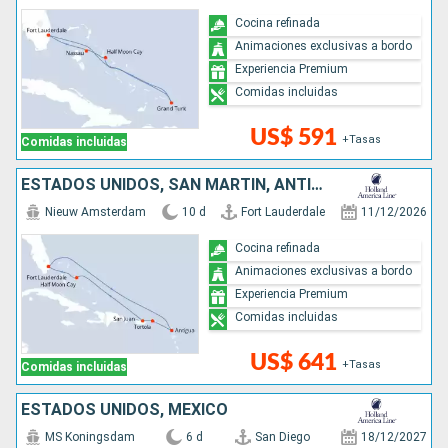
Cocina refinada
Animaciones exclusivas a bordo
Experiencia Premium
Comidas incluidas
US$ 591
+Tasas
Comidas incluidas
ESTADOS UNIDOS, SAN MARTÍN, ANTIGUA Y BARBUDA, PUERTO RICO, BAHAMAS
Nieuw Amsterdam
10 d
Fort Lauderdale
11/12/2026
Cocina refinada
Animaciones exclusivas a bordo
Experiencia Premium
Comidas incluidas
US$ 641
+Tasas
Comidas incluidas
ESTADOS UNIDOS, MÉXICO
MS Koningsdam
6 d
San Diego
18/12/2027