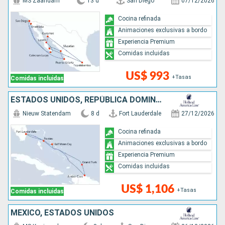
MS Zaandam
13 d
San Diego
07/12/2026
Cocina refinada
Animaciones exclusivas a bordo
Experiencia Premium
Comidas incluidas
US$ 993
+Tasas
Comidas incluidas
ESTADOS UNIDOS, REPÚBLICA DOMINICANA, BAHAMAS
Nieuw Statendam
8 d
Fort Lauderdale
27/12/2026
Cocina refinada
Animaciones exclusivas a bordo
Experiencia Premium
Comidas incluidas
US$ 1,106
+Tasas
Comidas incluidas
MÉXICO, ESTADOS UNIDOS