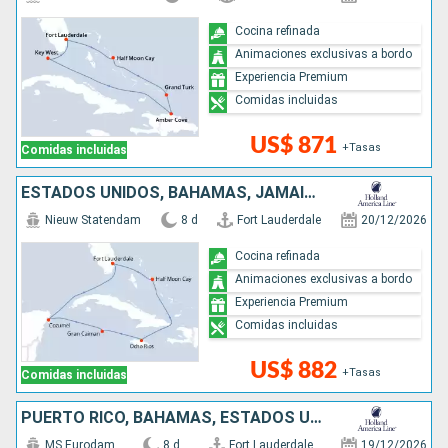
Cocina refinada
Animaciones exclusivas a bordo
Experiencia Premium
Comidas incluidas
US$ 871
+Tasas
Comidas incluidas
ESTADOS UNIDOS, BAHAMAS, JAMAICA, ISLAS CAIMÁN, MÉXICO
Nieuw Statendam
8 d
Fort Lauderdale
20/12/2026
Cocina refinada
Animaciones exclusivas a bordo
Experiencia Premium
Comidas incluidas
US$ 882
+Tasas
Comidas incluidas
PUERTO RICO, BAHAMAS, ESTADOS UNIDOS
MS Eurodam
8 d
Fort Lauderdale
19/12/2026