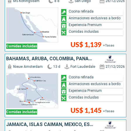
MS Koningsdam
8 d
San Diego
26/12/2026
Cocina refinada
Animaciones exclusivas a bordo
Experiencia Premium
Comidas incluidas
US$ 1,139
+Tasas
Comidas incluidas
BAHAMAS, ARUBA, COLOMBIA, PANAMÁ, COSTA RICA, ISLAS CAIMÁN, ESTADOS UNIDOS
Nieuw Amsterdam
13 d
Fort Lauderdale
27/12/2026
Cocina refinada
Animaciones exclusivas a bordo
Experiencia Premium
Comidas incluidas
US$ 1,145
+Tasas
Comidas incluidas
JAMAICA, ISLAS CAIMÁN, MÉXICO, ESTADOS UNIDOS, REPÚBLICA DOMINICANA, BAHAMAS