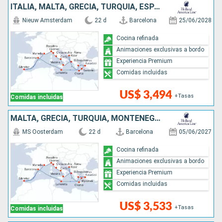
ITALIA, MALTA, GRECIA, TURQUÍA, ESPAÑA, FRANCIA, MONTENEGRO
Nieuw Amsterdam
22 d
Barcelona
25/06/2028
Cocina refinada
Animaciones exclusivas a bordo
Experiencia Premium
Comidas incluidas
US$ 3,494
+Tasas
Comidas incluidas
MALTA, GRECIA, TURQUÍA, MONTENEGRO, ITALIA, FRANCIA, ESPAÑA
MS Oosterdam
22 d
Barcelona
05/06/2027
Cocina refinada
Animaciones exclusivas a bordo
Experiencia Premium
Comidas incluidas
US$ 3,533
+Tasas
Comidas incluidas