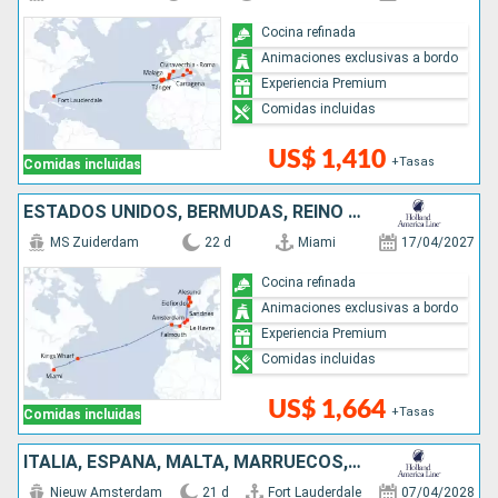
Cocina refinada
Animaciones exclusivas a bordo
Experiencia Premium
Comidas incluidas
US$ 1,410
+Tasas
Comidas incluidas
ESTADOS UNIDOS, BERMUDAS, REINO UNIDO, FRANCIA, BÉLGICA, NORUEGA, PAISES BAJOS
MS Zuiderdam
22 d
Miami
17/04/2027
Cocina refinada
Animaciones exclusivas a bordo
Experiencia Premium
Comidas incluidas
US$ 1,664
+Tasas
Comidas incluidas
ITALIA, ESPAÑA, MALTA, MARRUECOS, TÚNEZ, ESTADOS UNIDOS
Nieuw Amsterdam
21 d
Fort Lauderdale
07/04/2028