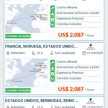
Cocina refinada
Animaciones exclusivas a bordo
Experiencia Premium
Comidas incluidas
US$ 2,087
+Tasas
Comidas incluidas
FRANCIA, NORUEGA, ESTADOS UNIDOS, REINO UNIDO, PAISES BAJOS, BÉLGICA
Rotterdam
23 d
Fort Lauderdale
01/04/2028
Cocina refinada
Animaciones exclusivas a bordo
Experiencia Premium
Comidas incluidas
US$ 2,087
+Tasas
Comidas incluidas
ESTADOS UNIDOS, BERMUDAS, REINO UNIDO, FRANCIA, BÉLGICA, NORUEGA, PAISES BAJOS
Rotterdam
23 d
Fort Lauderdale
27/03/2027