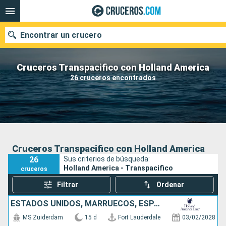
Encontrar un crucero
Cruceros Transpacifico con Holland America
26 cruceros encontrados
Nuestros destinos
Fecha de salida
Puertos
Compañías
Cruceros Transpacifico con Holland America
26
Sus criterios de búsqueda:
Buscar
Holland America - Transpacifico
cruceros
Filtrar
Ordenar
ESTADOS UNIDOS, MARRUECOS, ESPAÑA
MS Zuiderdam
15 d
Fort Lauderdale
03/02/2028