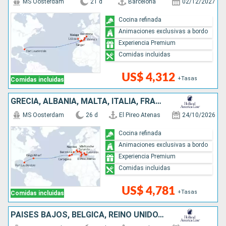
MS Oosterdam
21 d
Barcelona
02/12/2027
Cocina refinada
Animaciones exclusivas a bordo
Experiencia Premium
Comidas incluidas
US$ 4,312
+Tasas
Comidas incluidas
GRECIA, ALBANIA, MALTA, ITALIA, FRANCIA, ESPAÑA, BERMUDAS, ESTADOS UNIDOS
MS Oosterdam
26 d
El Pireo Atenas
24/10/2026
Cocina refinada
Animaciones exclusivas a bordo
Experiencia Premium
Comidas incluidas
US$ 4,781
+Tasas
Comidas incluidas
PAISES BAJOS, BÉLGICA, REINO UNIDO, FRANCIA, ESTADOS UNIDOS