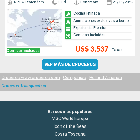
Nieuw Statendam
30 d
Rotterdam
21/11/2026
Cocina refinada
Animaciones exclusivas a bordo
Experiencia Premium
Comidas incluidas
US$ 3,537
+Tasas
Comidas incluidas
VER MÁS DE CRUCEROS
Cruceros www.cruceros.com
Compañías
Holland America
Cruceros Transpacifico
Barcos más populares
MSC World Europa
Icon of the Seas
Costa Toscana