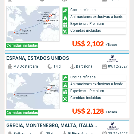
Cocina refinada
Animaciones exclusivas a bordo
Experiencia Premium
Comidas incluidas
US$ 2,102
+Tasas
Comidas incluidas
ESPAÑA, ESTADOS UNIDOS
MS Oosterdam
14 d
Barcelona
09/12/2027
Cocina refinada
Animaciones exclusivas a bordo
Experiencia Premium
Comidas incluidas
US$ 2,128
+Tasas
Comidas incluidas
GRECIA, MONTENEGRO, MALTA, ITALIA, ESPAÑA, MARRUECOS, ESTADOS UNIDOS
Rotterdam
25 d
El Pireo Atenas
28/11/2027