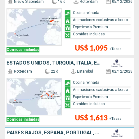
Nieuw Statendam
16 d
Rotterdam
05/12/2026
Cocina refinada
Animaciones exclusivas a bordo
Experiencia Premium
Comidas incluidas
US$ 1,095
+Tasas
Comidas incluidas
ESTADOS UNIDOS, TURQUÍA, ITALIA, ESPAÑA, GRECIA
Rotterdam
22 d
Estambul
02/12/2028
Cocina refinada
Animaciones exclusivas a bordo
Experiencia Premium
Comidas incluidas
US$ 1,613
+Tasas
Comidas incluidas
PAISES BAJOS, ESPAÑA, PORTUGAL, BÉLGICA, REINO UNIDO, FRANCIA, ESTADOS UNIDOS