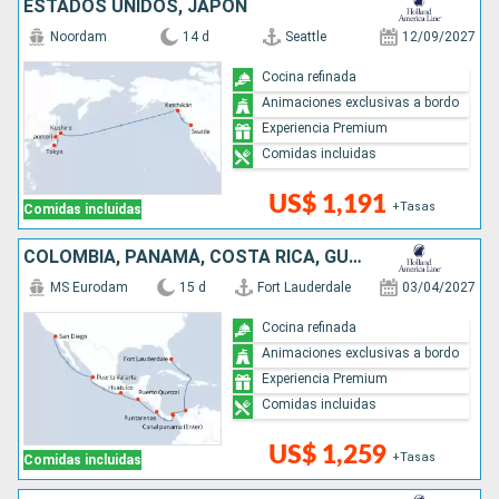
ESTADOS UNIDOS, JAPÓN
Noordam
14 d
Seattle
12/09/2027
Cocina refinada
Animaciones exclusivas a bordo
Experiencia Premium
Comidas incluidas
US$ 1,191
+Tasas
Comidas incluidas
COLOMBIA, PANAMÁ, COSTA RICA, GUATEMALA, MÉXICO, ESTADOS UNIDOS
MS Eurodam
15 d
Fort Lauderdale
03/04/2027
Cocina refinada
Animaciones exclusivas a bordo
Experiencia Premium
Comidas incluidas
US$ 1,259
+Tasas
Comidas incluidas