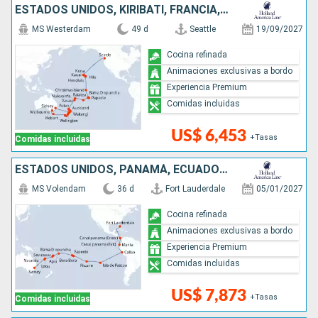
ESTADOS UNIDOS, KIRIBATI, FRANCIA, ILES COOK, TONGA, AUSTRALIA, NUEVA ZELANDA
MS Westerdam
49 d
Seattle
19/09/2027
Cocina refinada
Animaciones exclusivas a bordo
Experiencia Premium
Comidas incluidas
US$ 6,453
+Tasas
Comidas incluidas
ESTADOS UNIDOS, PANAMÁ, ECUADOR, PERÚ, CHILE, REINO UNIDO, FRANCIA, SAMOA, FIDJI (ISLAS), NUEVA CALEDONIA, AUSTRALIA
MS Volendam
36 d
Fort Lauderdale
05/01/2027
Cocina refinada
Animaciones exclusivas a bordo
Experiencia Premium
Comidas incluidas
US$ 7,873
+Tasas
Comidas incluidas