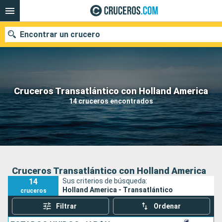
Encontrar un crucero
Nuestros destinos
Cruceros Transatlántico con Holland America
14 cruceros encontrados
Fecha de salida
Puertos
Compañías
Buscar
Cruceros Transatlántico con Holland America
14
Sus criterios de búsqueda:
Holland America - Transatlántico
cruceros
Filtrar
Ordenar