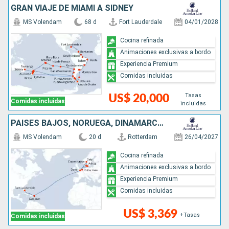
GRAN VIAJE DE MIAMI A SÍDNEY
MS Volendam
68 d
Fort Lauderdale
04/01/2028
Cocina refinada
Animaciones exclusivas a bordo
Experiencia Premium
Comidas incluidas
Tasas
US$ 20,000
Comidas incluidas
incluidas
PAISES BAJOS, NORUEGA, DINAMARCA, REINO UNIDO, PUERTO RICO, ESTADOS UNIDOS
MS Volendam
20 d
Rotterdam
26/04/2027
Cocina refinada
Animaciones exclusivas a bordo
Experiencia Premium
Comidas incluidas
US$ 3,369
+Tasas
Comidas incluidas