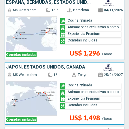
ESPAÑA, BERMUDAS, ESTADOS UNIDOS
MS Oosterdam
15 d
Barcelona
04/11/2026
Cocina refinada
Animaciones exclusivas a bordo
Experiencia Premium
Comidas incluidas
US$ 1,296
+Tasas
Comidas incluidas
JAPÓN, ESTADOS UNIDOS, CANADÁ
MS Westerdam
16 d
Tokyo
25/04/2027
Cocina refinada
Animaciones exclusivas a bordo
Experiencia Premium
Comidas incluidas
US$ 1,498
+Tasas
Comidas incluidas