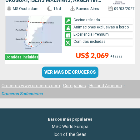
URUGUAY, ISLAS MALVINAS, ARGENTINA, CHILE
MS Oosterdam
16 d
Buenos Aires
09/03/2027
Cocina refinada
Animaciones exclusivas a bordo
Experiencia Premium
Comidas incluidas
US$ 2,069
+Tasas
Comidas incluidas
VER MÁS DE CRUCEROS
Cruceros www.cruceros.com
Compañías
Holland America
Cruceros Sudamérica
Barcos más populares
MSC World Europa
Icon of the Seas