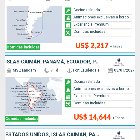
Cocina refinada
Animaciones exclusivas a bordo
Experiencia Premium
Comidas incluidas
US$ 2,217
+Tasas
Comidas incluidas
ISLAS CAIMÁN, PANAMÁ, ECUADOR, PERÚ, CHILE, ARGENTINA, ISLAS MALVINAS, URUGUAY, BRASIL, FRANCIA, BARBADOS, SANTA LUCIA, ANTIGUA Y BARBUDA, PUERTO RICO, ESTADOS UNIDOS
MS Zaandam
71 d
Fort Lauderdale
03/01/2027
Cocina refinada
Animaciones exclusivas a bordo
Experiencia Premium
Comidas incluidas
US$ 14,644
+Tasas
Comidas incluidas
ESTADOS UNIDOS, ISLAS CAIMÁN, PANAMÁ, ECUADOR, PERÚ, CHILE