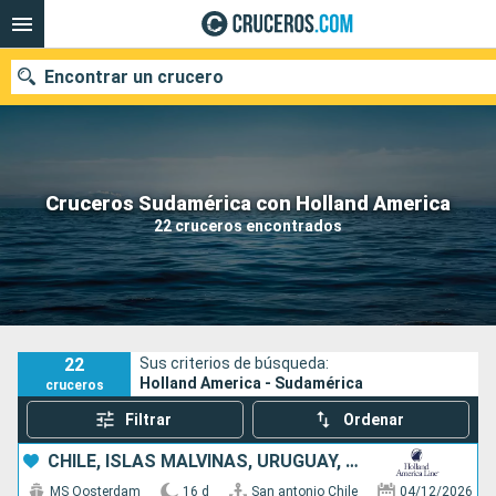
Encontrar un crucero
Nuestros destinos
Cruceros Sudamérica con Holland America
22 cruceros encontrados
Fecha de salida
Puertos
Compañías
Buscar
22
Sus criterios de búsqueda:
Holland America - Sudamérica
cruceros
Filtrar
Ordenar
CHILE, ISLAS MALVINAS, URUGUAY, ARGENTINA
MS Oosterdam
16 d
San antonio Chile
04/12/2026