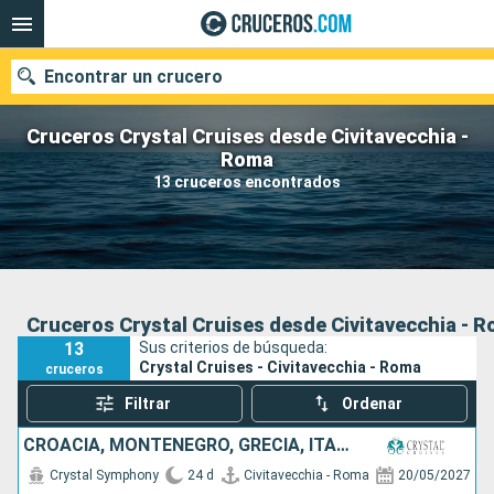
Encontrar un crucero
Cruceros Crystal Cruises desde Civitavecchia -
Roma
13 cruceros encontrados
Nuestros destinos
Fecha de salida
Puertos
Compañías
Cruceros Crystal Cruises desde Civitavecchia - 
13
Sus criterios de búsqueda:
Buscar
Crystal Cruises - Civitavecchia - Roma
cruceros
Filtrar
Ordenar
CROACIA, MONTENEGRO, GRECIA, ITALIA, MALTA, ESPAÑA, MONACO, TÚNEZ
Crystal Symphony
24 d
Civitavecchia - Roma
20/05/2027