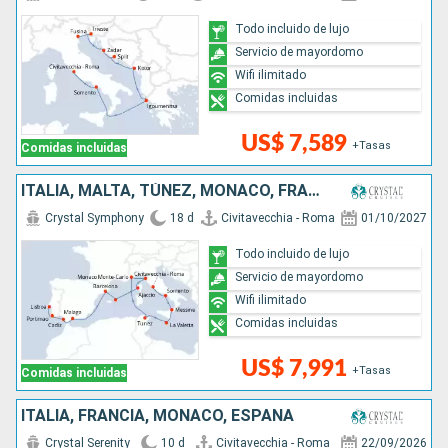
Todo incluido de lujo
Servicio de mayordomo
Wifi ilimitado
Comidas incluidas
US$ 7,589
+Tasas
Comidas incluidas
ITALIA, MALTA, TÚNEZ, MONACO, FRANCIA, ESPAÑA, PORTUGAL
Crystal Symphony
18 d
Civitavecchia - Roma
01/10/2027
Todo incluido de lujo
Servicio de mayordomo
Wifi ilimitado
Comidas incluidas
US$ 7,991
+Tasas
Comidas incluidas
ITALIA, FRANCIA, MONACO, ESPAÑA
Crystal Serenity
10 d
Civitavecchia - Roma
22/09/2026