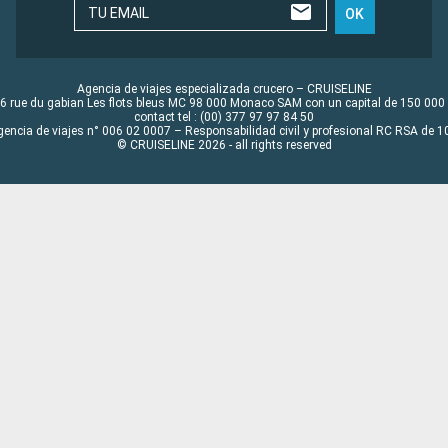
TU EMAIL
OK
Agencia de viajes especializada crucero – CRUISELINE
6 rue du gabian Les flots bleus MC 98 000 Monaco SAM con un capital de 150 000
contact tel : (00) 377 97 97 84 50
gencia de viajes n° 006 02 0007 – Responsabilidad civil y profesional RC RSA de
© CRUISELINE 2026 - all rights reserved