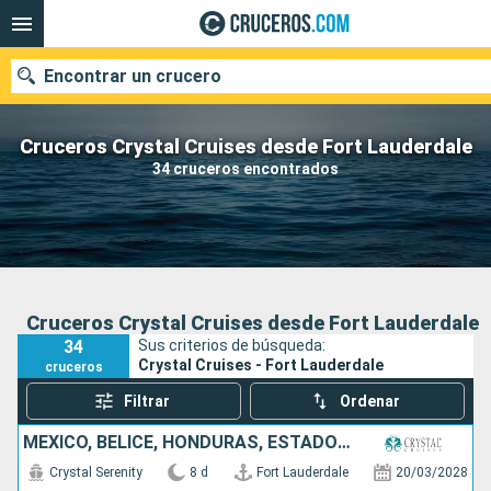
Encontrar un crucero
Cruceros Crystal Cruises desde Fort Lauderdale
34 cruceros encontrados
Nuestros destinos
Fecha de salida
Puertos
Compañías
Cruceros Crystal Cruises desde Fort Lauderdale
34
Sus criterios de búsqueda:
Buscar
Crystal Cruises - Fort Lauderdale
cruceros
Filtrar
Ordenar
MÉXICO, BELICE, HONDURAS, ESTADOS UNIDOS
Crystal Serenity
8 d
Fort Lauderdale
20/03/2028