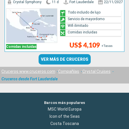
Crystal Symphony
11 d
Fort Lauderdale
22/11/2027
Todo incluido de lujo
Servicio de mayordomo
Wifi ilimitado
Comidas incluidas
US$ 4,109
+Tasas
Comidas incluidas
VER MÁS DE CRUCEROS
Cruceros www.cruceros.com
Compañías
Crystal Cruises
Cruceros desde Fort Lauderdale
Barcos más populares
MSC World Europa
Icon of the Seas
Costa Toscana