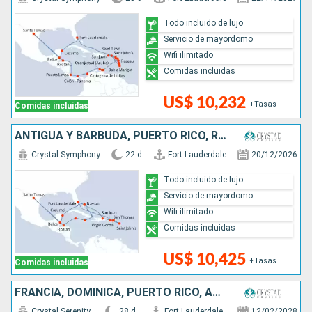
Todo incluido de lujo
Servicio de mayordomo
Wifi ilimitado
Comidas incluidas
US$ 10,232
+Tasas
Comidas incluidas
ANTIGUA Y BARBUDA, PUERTO RICO, REPÚBLICA DOMINICANA, ESTADOS UNIDOS, MÉXICO, BELICE, HONDURAS, ISLAS CAIMÁN, JAMAICA, BAHAMAS
Crystal Symphony
22 d
Fort Lauderdale
20/12/2026
Todo incluido de lujo
Servicio de mayordomo
Wifi ilimitado
Comidas incluidas
US$ 10,425
+Tasas
Comidas incluidas
FRANCIA, DOMINICA, PUERTO RICO, ANTIGUA Y BARBUDA, SANTA LUCIA, GRENADA, ARUBA, COLOMBIA, PANAMÁ, COSTA RICA, HONDURAS, BELICE, MÉXICO, ESTADOS UNIDOS
Crystal Serenity
28 d
Fort Lauderdale
12/02/2028