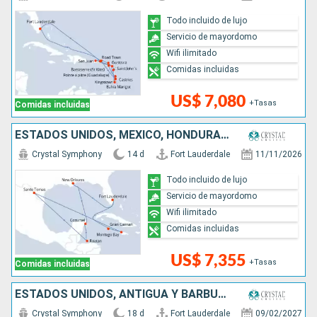
Todo incluido de lujo
Servicio de mayordomo
Wifi ilimitado
Comidas incluidas
US$ 7,080
+Tasas
Comidas incluidas
ESTADOS UNIDOS, MÉXICO, HONDURAS, JAMAICA, ISLAS CAIMÁN
Crystal Symphony
14 d
Fort Lauderdale
11/11/2026
Todo incluido de lujo
Servicio de mayordomo
Wifi ilimitado
Comidas incluidas
US$ 7,355
+Tasas
Comidas incluidas
ESTADOS UNIDOS, ANTIGUA Y BARBUDA, FRANCIA, PUERTO RICO, REPÚBLICA DOMINICANA, JAMAICA, ISLAS CAIMÁN
Crystal Symphony
18 d
Fort Lauderdale
09/02/2027