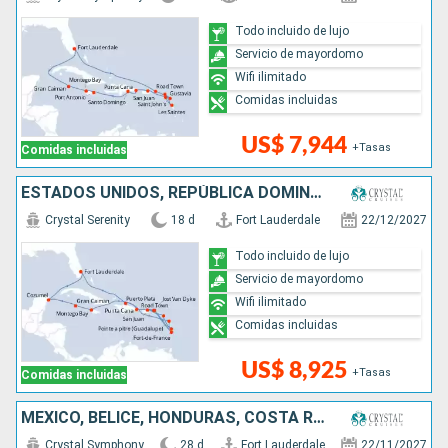
Todo incluido de lujo
Servicio de mayordomo
Wifi ilimitado
Comidas incluidas
US$ 7,944
+Tasas
Comidas incluidas
ESTADOS UNIDOS, REPÚBLICA DOMINICANA, MÉXICO, SANTA LUCIA, ISLAS CAIMÁN, JAMAICA, PUERTO RICO
Crystal Serenity
18 d
Fort Lauderdale
22/12/2027
Todo incluido de lujo
Servicio de mayordomo
Wifi ilimitado
Comidas incluidas
US$ 8,925
+Tasas
Comidas incluidas
MÉXICO, BELICE, HONDURAS, COSTA RICA, PANAMÁ, COLOMBIA, ARUBA, SANTA LUCIA, PUERTO RICO, DOMINICA, ANTIGUA Y BARBUDA, FRANCIA, ESTADOS UNIDOS
Crystal Symphony
28 d
Fort Lauderdale
22/11/2027