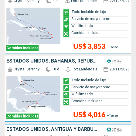
Crystal Serenity
8 d
Fort Lauderdale
22/12/2027
Todo incluido de lujo
Servicio de mayordomo
Wifi ilimitado
Comidas incluidas
US$ 3,853
+Tasas
Comidas incluidas
ESTADOS UNIDOS, BAHAMAS, REPÚBLICA DOMINICANA, PUERTO RICO, ARUBA, COLOMBIA
Crystal Serenity
10 d
Fort Lauderdale
23/11/2026
Todo incluido de lujo
Servicio de mayordomo
Wifi ilimitado
Comidas incluidas
US$ 4,016
+Tasas
Comidas incluidas
ESTADOS UNIDOS, ANTIGUA Y BARBUDA, FRANCIA, PUERTO RICO