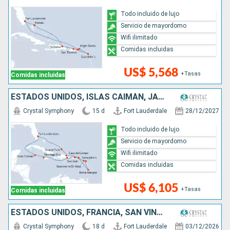
Todo incluido de lujo
Servicio de mayordomo
Wifi ilimitado
Comidas incluidas
US$ 5,568
+Tasas
Comidas incluidas
ESTADOS UNIDOS, ISLAS CAIMÁN, JAMAICA, PUERTO RICO, SANTA LUCIA, ANTIGUA Y BARBUDA, REPÚBLICA DOMINICANA
Crystal Symphony
15 d
Fort Lauderdale
28/12/2027
Todo incluido de lujo
Servicio de mayordomo
Wifi ilimitado
Comidas incluidas
US$ 6,105
+Tasas
Comidas incluidas
ESTADOS UNIDOS, FRANCIA, SAN VINCENT Y LAS GRANADINAS, SANTA LUCIA, PUERTO RICO, ANTIGUA Y BARBUDA
Crystal Symphony
18 d
Fort Lauderdale
03/12/2026