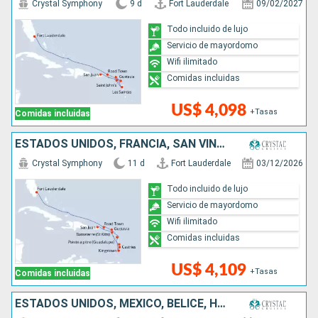
Crystal Symphony
9 d
Fort Lauderdale
09/02/2027
Todo incluido de lujo
Servicio de mayordomo
Wifi ilimitado
Comidas incluidas
US$ 4,098
+Tasas
Comidas incluidas
ESTADOS UNIDOS, FRANCIA, SAN VINCENT Y LAS GRANADINAS, SANTA LUCIA, PUERTO RICO
Crystal Symphony
11 d
Fort Lauderdale
03/12/2026
Todo incluido de lujo
Servicio de mayordomo
Wifi ilimitado
Comidas incluidas
US$ 4,109
+Tasas
Comidas incluidas
ESTADOS UNIDOS, MÉXICO, BELICE, HONDURAS, COSTA RICA, PANAMÁ, COLOMBIA