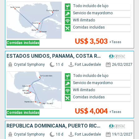
Todo incluido de lujo
Servicio de mayordomo
Wifi ilimitado
Comidas incluidas
US$ 3,503
+Tasas
Comidas incluidas
ESTADOS UNIDOS, PANAMÁ, COSTA RICA, HONDURAS, BELICE, MÉXICO
Crystal Symphony
11 d
Fort Lauderdale
26/02/2027
Todo incluido de lujo
Servicio de mayordomo
Wifi ilimitado
Comidas incluidas
US$ 4,004
+Tasas
Comidas incluidas
REPÚBLICA DOMINICANA, PUERTO RICO, FRANCIA, BAHAMAS, ESTADOS UNIDOS
Crystal Symphony
10 d
Fort Lauderdale
19/12/2027