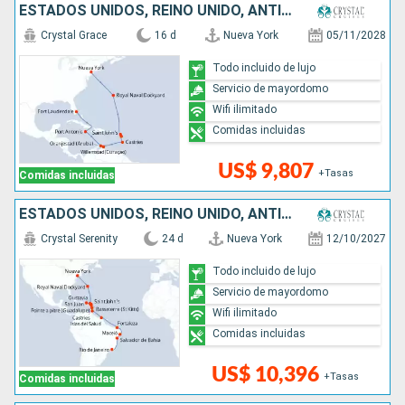
ESTADOS UNIDOS, REINO UNIDO, ANTIGUA Y BARBUDA, SANTA LUCIA, ARUBA, JAMAICA
Crystal Grace
16 d
Nueva York
05/11/2028
Todo incluido de lujo
Servicio de mayordomo
Wifi ilimitado
Comidas incluidas
US$ 9,807
+Tasas
Comidas incluidas
ESTADOS UNIDOS, REINO UNIDO, ANTIGUA Y BARBUDA, FRANCIA, PUERTO RICO, SANTA LUCIA, TRINIDAD Y TOBAGO, BRASIL
Crystal Serenity
24 d
Nueva York
12/10/2027
Todo incluido de lujo
Servicio de mayordomo
Wifi ilimitado
Comidas incluidas
US$ 10,396
+Tasas
Comidas incluidas