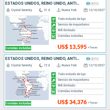
ESTADOS UNIDOS, REINO UNIDO, ANTIGUA Y BARBUDA, FRANCIA, PUERTO RICO, SANTA LUCIA, TRINIDAD Y TOBAGO, BRASIL, URUGUAY, ARGENTINA
Crystal Serenity
31 d
Nueva York
12/10/2027
Todo incluido de lujo
Servicio de mayordomo
Wifi ilimitado
Comidas incluidas
US$ 13,595
+Tasas
Comidas incluidas
ESTADOS UNIDOS, REINO UNIDO, ANTIGUA Y BARBUDA, FRANCIA, PUERTO RICO, SANTA LUCIA, TRINIDAD Y TOBAGO, BRASIL, URUGUAY, ARGENTINA, ISLAS MALVINAS, CHILE, PERÚ, ECUADOR, PANAMÁ, COSTA RICA, HONDURAS, BE
Crystal Serenity
72 d
Nueva York
12/10/2027
Todo incluido de lujo
Servicio de mayordomo
Wifi ilimitado
Comidas incluidas
US$ 34,376
+Tasas
Comidas incluidas