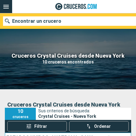
Encontrar un crucero
Nuestros destinos
Cruceros Crystal Cruises desde Nueva York
10 cruceros encontrados
Fecha de salida
Puertos
Compañías
Buscar
Cruceros Crystal Cruises desde Nueva York
10
Sus criterios de búsqueda:
Crystal Cruises - Nueva York
cruceros
Filtrar
Ordenar