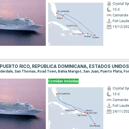
Crystal S
10 d
Camarote 
Fort Laude
19/12/20
 PUERTO RICO, REPÚBLICA DOMINICANA, ESTADOS UNIDOS
auderdale, San Thomas, Road Town, Bahia Marigot, San Juan, Puerto Plata, Fo
Comidas incluidas
Crystal S
10 d
Camarote 
Fort Laude
24/11/20