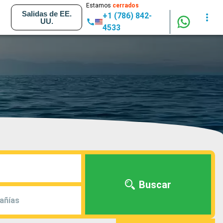
Estamos
cerrados
Salidas de EE.
+1 (786) 842-
UU.
4533
Buscar
añías