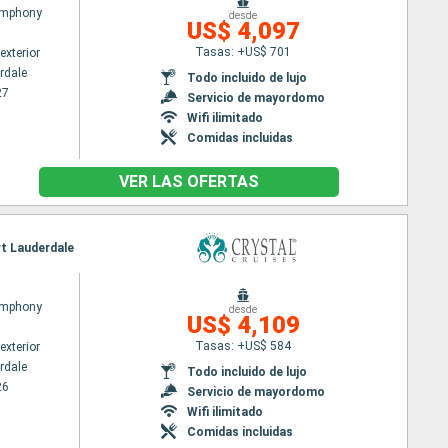
ymphony
desde
US$ 4,097
Tasas: +US$ 701
exterior
rdale
Todo incluido de lujo
27
Servicio de mayordomo
Wifi ilimitado
Comidas incluidas
VER LAS OFERTAS
rt Lauderdale
ymphony
desde
US$ 4,109
Tasas: +US$ 584
exterior
rdale
Todo incluido de lujo
26
Servicio de mayordomo
Wifi ilimitado
Comidas incluidas