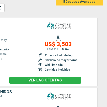
Búsqueda Avanzada
renity
desde
US$ 3,503
Tasas: +US$ 467
exterior
rdale
Todo incluido de lujo
28
Servicio de mayordomo
Wifi ilimitado
Comidas incluidas
VER LAS OFERTAS
UNIDOS
le