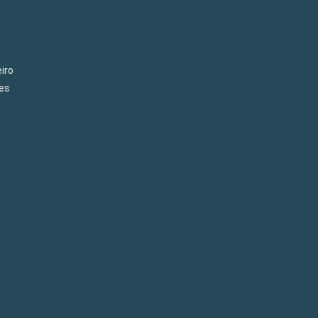
iro
es