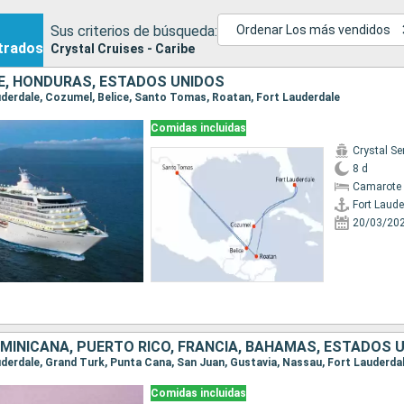
Sus criterios de búsqueda:
Ordenar Los más vendidos
trados
Crystal Cruises - Caribe
CE, HONDURAS, ESTADOS UNIDOS
auderdale, Cozumel, Belice, Santo Tomas, Roatan, Fort Lauderdale
Comidas incluidas
Crystal Se
8 d
Camarote 
Fort Laude
20/03/20
MINICANA, PUERTO RICO, FRANCIA, BAHAMAS, ESTADOS 
auderdale, Grand Turk, Punta Cana, San Juan, Gustavia, Nassau, Fort Lauderda
Comidas incluidas