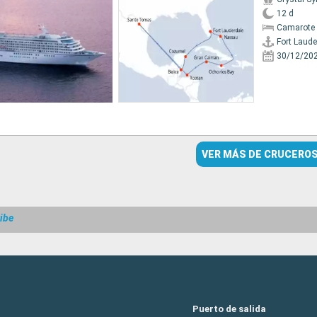
12 d
Camarote 
Fort Laude
30/12/20
VER MÁS DE CRUCERO
ibe
Puerto de salida