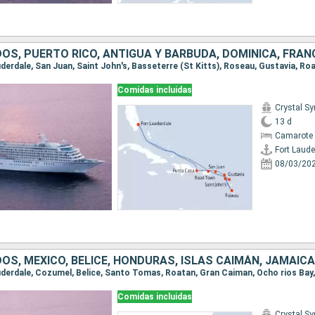
Comidas incluidas
Crystal S
13 d
Camarote 
Fort Laude
08/03/20
Comidas incluidas
Crystal S