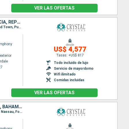
VER LAS OFERTAS
ESTADOS UNIDOS, PUERTO RICO, ANTIGUA Y BARBUDA, DOMINICA, FRANCIA, REPÚBLICA DOMINICANA
Itinerario : Fort Lauderdale, San Juan, Saint John's, Basseterre (St Kitts), Roseau, Gustavia, Road Town, Punta Cana, Fort Lauderdale
ymphony
desde
US$ 4,577
Tasas: +US$ 817
exterior
rdale
Todo incluido de lujo
27
Servicio de mayordomo
Wifi ilimitado
Comidas incluidas
VER LAS OFERTAS
ESTADOS UNIDOS, MÉXICO, BELICE, HONDURAS, ISLAS CAIMÁN, JAMAICA, BAHAMAS
Itinerario : Fort Lauderdale, Cozumel, Belice, Santo Tomas, Roatan, Gran Caiman, Ocho rios Bay, Nassau, Fort Lauderdale
ymphony