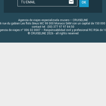
TU EMAIL
OK
Agencia de viajes especializada crucero – CRUISELINE
6 rue du gabian Les flots bleus MC 98 000 Monaco SAM con un capital de 150 000
contact tel : (00) 377 97 97 84 50
gencia de viajes n° 006 02 0007 – Responsabilidad civil y profesional RC RSA de
© CRUISELINE 2026 - all rights reserved