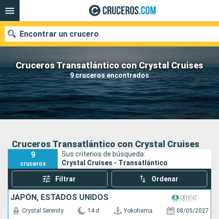
Encontrar un crucero
Cruceros Transatlántico con Crystal Cruises
9 cruceros encontrados
Nuestros destinos
Fecha de salida
Puertos
Compañías
Cruceros Transatlántico con Crystal Cruises
9
Sus criterios de búsqueda:
Buscar
Crystal Cruises - Transatlántico
cruceros
Filtrar
Ordenar
JAPÓN, ESTADOS UNIDOS
Crystal Serenity
14 d
Yokohama
08/05/2027