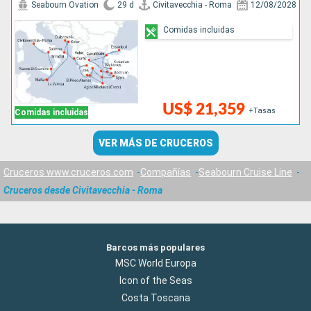
Seabourn Ovation
29 d
Civitavecchia - Roma
12/08/2028
Comidas incluidas
US$ 21,359
+Tasas
Comidas incluidas
VER MÁS DE CRUCEROS
Cruceros www.cruceros.com
Compañías
Seabourn Cruise Line
Cruceros desde Civitavecchia - Roma
Barcos más populares
MSC World Europa
Icon of the Seas
Costa Toscana