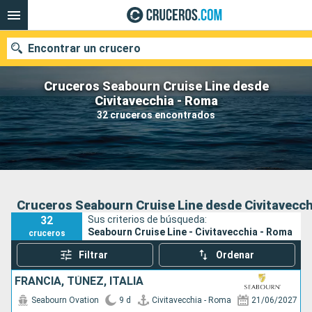
Encontrar un crucero
Cruceros Seabourn Cruise Line desde
Civitavecchia - Roma
32 cruceros encontrados
Nuestros destinos
Fecha de salida
Puertos
Compañías
Cruceros Seabourn Cruise Line desde Civitavecch
32
Sus criterios de búsqueda:
Buscar
Seabourn Cruise Line - Civitavecchia - Roma
cruceros
Filtrar
Ordenar
FRANCIA, TÚNEZ, ITALIA
Seabourn Ovation
9 d
Civitavecchia - Roma
21/06/2027