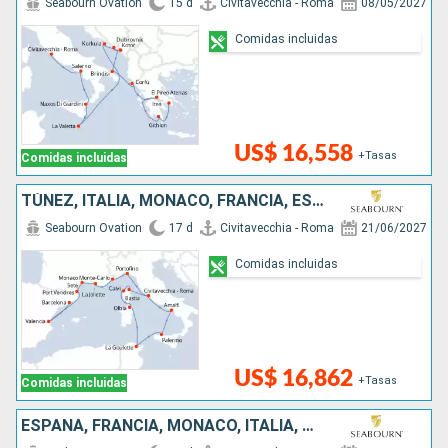
Seabourn Ovation
15 d
Civitavecchia - Roma
08/05/2027
Comidas incluidas
US$ 16,558
+Tasas
Comidas incluidas
TÚNEZ, ITALIA, MONACO, FRANCIA, ESPAÑA
Seabourn Ovation
17 d
Civitavecchia - Roma
21/06/2027
Comidas incluidas
US$ 16,862
+Tasas
Comidas incluidas
ESPAÑA, FRANCIA, MONACO, ITALIA, MALTA, MONTENEGRO, CROACIA