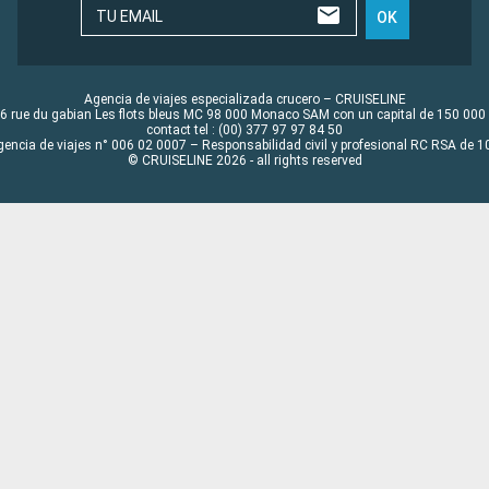
TU EMAIL
OK
Agencia de viajes especializada crucero – CRUISELINE
6 rue du gabian Les flots bleus MC 98 000 Monaco SAM con un capital de 150 000
contact tel : (00) 377 97 97 84 50
gencia de viajes n° 006 02 0007 – Responsabilidad civil y profesional RC RSA de
© CRUISELINE 2026 - all rights reserved