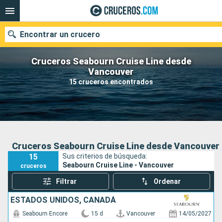
Encontrar un crucero
Cruceros Seabourn Cruise Line desde
Vancouver
15 cruceros encontrados
Nuestros destinos
Fecha de salida
Puertos
Compañías
Cruceros Seabourn Cruise Line desde Vancouver
15
Sus criterios de búsqueda:
Buscar
Seabourn Cruise Line - Vancouver
cruceros
Filtrar
Ordenar
ESTADOS UNIDOS, CANADÁ
Seabourn Encore
15 d
Vancouver
14/05/2027