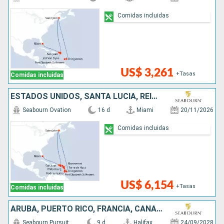
Comidas incluidas
US$ 3,261
+Tasas
Comidas incluidas
ESTADOS UNIDOS, SANTA LUCIA, REINO UNIDO, BARBADOS, PUERTO RICO, SAN MARTÍN, SAN VINCENT Y LAS GRANADINAS, ANTIGUA Y BARBUDA, CANADÁ
Seabourn Ovation
16 d
Miami
20/11/2026
Comidas incluidas
US$ 6,154
+Tasas
Comidas incluidas
ARUBA, PUERTO RICO, FRANCIA, CANADÁ
Seabourn Pursuit
9 d
Halifax
24/09/2028