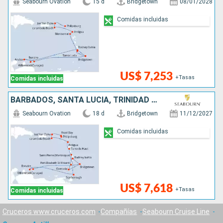
Seabourn Ovation
15 d
Bridgetown
08/01/2028
Comidas incluidas
US$ 7,253
+Tasas
Comidas incluidas
BARBADOS, SANTA LUCIA, TRINIDAD Y TOBAGO, GRENADA, SAN VINCENT Y LAS GRANADINAS, ANTIGUA Y BARBUDA, ESTADOS UNIDOS, , SAN MARTÍN
Seabourn Ovation
18 d
Bridgetown
11/12/2027
Comidas incluidas
US$ 7,618
+Tasas
Comidas incluidas
Cruceros www.cruceros.com
Compañías
Seabourn Cruise Line