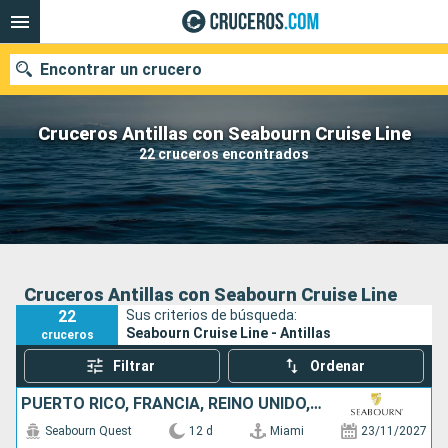
Encontrar un crucero
Cruceros Antillas con Seabourn Cruise Line
22 cruceros encontrados
Nuestros destinos
Fecha de salida
Puertos
Compañías
Cruceros Antillas con Seabourn Cruise Line
22
Sus criterios de búsqueda:
Buscar
Seabourn Cruise Line - Antillas
cruceros
Filtrar
Ordenar
PUERTO RICO, FRANCIA, REINO UNIDO, CANADÁ, ESTADOS UNIDOS
Seabourn Quest
12 d
Miami
23/11/2027