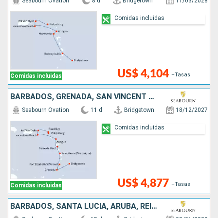
Seabourn Ovation
8 d
Bridgetown
11/03/2028
Comidas incluidas
US$ 4,104
+Tasas
Comidas incluidas
BARBADOS, GRENADA, SAN VINCENT Y LAS GRANADINAS, ANTIGUA Y BARBUDA, ESTADOS UNIDOS, , SAN MARTÍN
Seabourn Ovation
11 d
Bridgetown
18/12/2027
Comidas incluidas
US$ 4,877
+Tasas
Comidas incluidas
BARBADOS, SANTA LUCIA, ARUBA, REINO UNIDO, ANTIGUA Y BARBUDA, ESTADOS UNIDOS, SAN MARTÍN