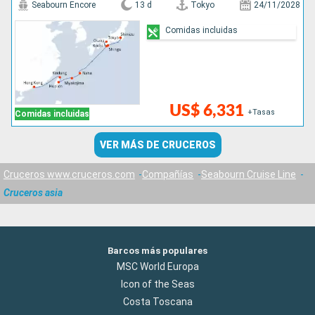
Seabourn Encore
13 d
Tokyo
24/11/2028
Comidas incluidas
US$ 6,331
+Tasas
Comidas incluidas
VER MÁS DE CRUCEROS
Cruceros www.cruceros.com
Compañías
Seabourn Cruise Line
Cruceros asia
Barcos más populares
MSC World Europa
Icon of the Seas
Costa Toscana