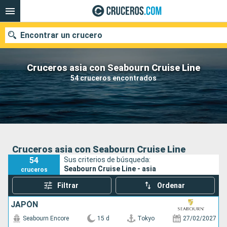
Encontrar un crucero
Cruceros asia con Seabourn Cruise Line
54 cruceros encontrados
Nuestros destinos
Fecha de salida
Puertos
Compañías
Cruceros asia con Seabourn Cruise Line
54
Sus criterios de búsqueda:
Buscar
Seabourn Cruise Line - asia
cruceros
Filtrar
Ordenar
JAPÓN
Seabourn Encore
15 d
Tokyo
27/02/2027