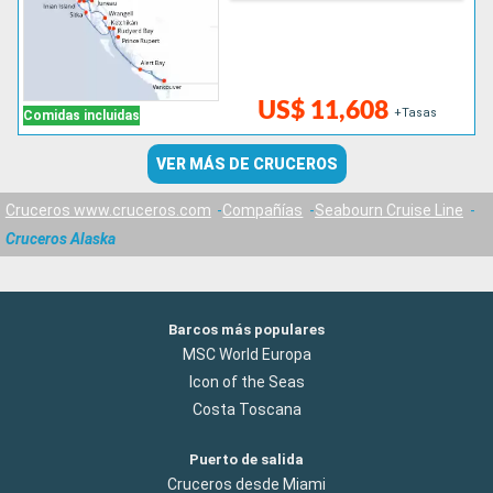
US$ 11,608
+Tasas
Comidas incluidas
VER MÁS DE CRUCEROS
Cruceros www.cruceros.com
Compañías
Seabourn Cruise Line
Cruceros Alaska
Barcos más populares
MSC World Europa
Icon of the Seas
Costa Toscana
Puerto de salida
Cruceros desde Miami