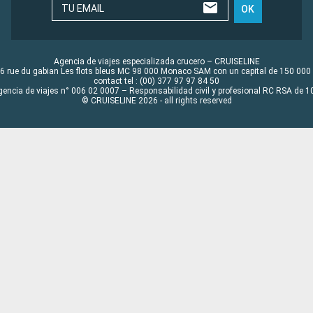
TU EMAIL
OK
Agencia de viajes especializada crucero – CRUISELINE
6 rue du gabian Les flots bleus MC 98 000 Monaco SAM con un capital de 150 000
contact tel : (00) 377 97 97 84 50
gencia de viajes n° 006 02 0007 – Responsabilidad civil y profesional RC RSA de
© CRUISELINE 2026 - all rights reserved