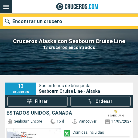
Encontrar un crucero
Cruceros Alaska con Seabourn Cruise Line
13 cruceros encontrados
Nuestros destinos
Fecha de salida
Puertos
Compañías
13
Sus criterios de búsqueda:
Seabourn Cruise Line - Alaska
cruceros
Buscar
Filtrar
Ordenar
ESTADOS UNIDOS, CANADÁ
Seabourn Encore
15 d
Vancouver
14/05/2027
Comidas incluidas