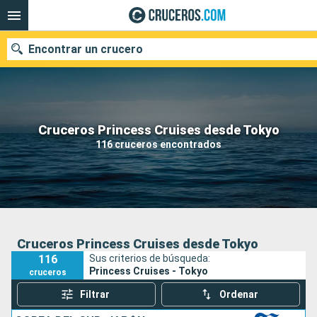
Encontrar un crucero
Nuestros destinos
Cruceros Princess Cruises desde Tokyo
116 cruceros encontrados
Fecha de salida
Puertos
Compañías
Buscar
Cruceros Princess Cruises desde Tokyo
116
Sus criterios de búsqueda:
Princess Cruises - Tokyo
cruceros
Filtrar
Ordenar