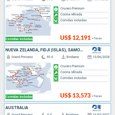
Crucero Premium
Cocina refinada
Comidas incluidas
US$ 12,191
+Tasas
Comidas incluidas
NUEVA ZELANDA, FIDJI (ISLAS), SAMOA, FRANCIA, CANADÁ, ESTADOS UNIDOS, JAPÓN, TAIWÁN, CHINA, VIETNAM, SINGAPUR, INDONESIA, AUSTRALIA
Grand Princess
95 d
Brisbane
15/06/2028
Crucero Premium
Cocina refinada
Comidas incluidas
US$ 13,573
+Tasas
Comidas incluidas
AUSTRALIA
Grand Princess
5 d
Brisbane
16/03/2027