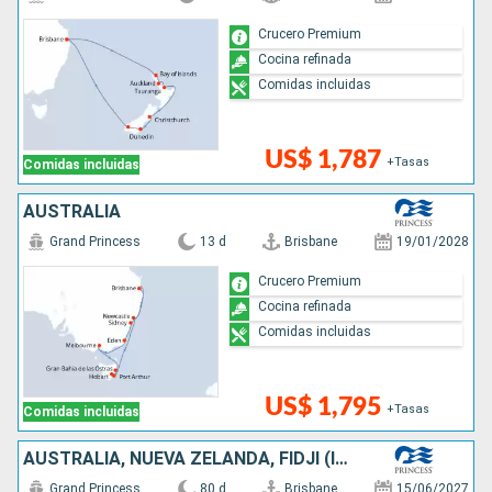
Crucero Premium
Cocina refinada
Comidas incluidas
US$ 1,787
+Tasas
Comidas incluidas
AUSTRALIA
Grand Princess
13 d
Brisbane
19/01/2028
Crucero Premium
Cocina refinada
Comidas incluidas
US$ 1,795
+Tasas
Comidas incluidas
AUSTRALIA, NUEVA ZELANDA, FIDJI (ISLAS), SAMOA, FRANCIA, ESTADOS UNIDOS, CANADÁ, JAPÓN, TAIWÁN, CHINA, VIETNAM, SINGAPUR, INDONESIA
Grand Princess
80 d
Brisbane
15/06/2027