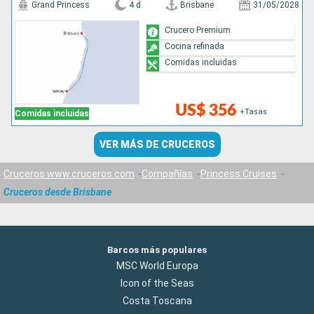
Grand Princess
4 d
Brisbane
31/05/2028
Crucero Premium
Cocina refinada
Comidas incluidas
US$ 356
+Tasas
Comidas incluidas
VER MÁS DE CRUCEROS
Cruceros www.cruceros.com
Compañías
Princess Cruises
Cruceros desde Brisbane
Barcos más populares
MSC World Europa
Icon of the Seas
Costa Toscana