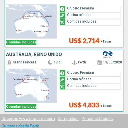
Crucero Premium
Cocina refinada
Comidas incluidas
US$ 2,714
+Tasas
Comidas incluidas
AUSTRALIA, REINO UNIDO
Grand Princess
18 d
Perth
13/03/2028
Crucero Premium
Cocina refinada
Comidas incluidas
US$ 4,833
+Tasas
Comidas incluidas
Cruceros www.cruceros.com
Compañías
Princess Cruises
Cruceros desde Perth