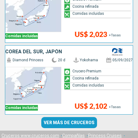
Cocina refinada
Comidas incluidas
US$ 2,023
+Tasas
Comidas incluidas
COREA DEL SUR, JAPÓN
Diamond Princess
20 d
Yokohama
05/09/2027
Crucero Premium
Cocina refinada
Comidas incluidas
US$ 2,102
+Tasas
Comidas incluidas
VER MÁS DE CRUCEROS
Cruceros www.cruceros.com
Compañías
Princess Cruises