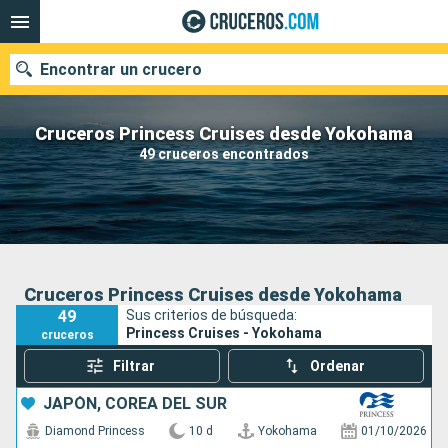
Encontrar un crucero
Cruceros Princess Cruises desde Yokohama
49 cruceros encontrados
Nuestros destinos
Fecha de salida
Puertos
Compañías
Cruceros Princess Cruises desde Yokohama
49
Sus criterios de búsqueda:
Buscar
Princess Cruises - Yokohama
cruceros
Filtrar
Ordenar
JAPÓN, COREA DEL SUR
Diamond Princess
10 d
Yokohama
01/10/2026