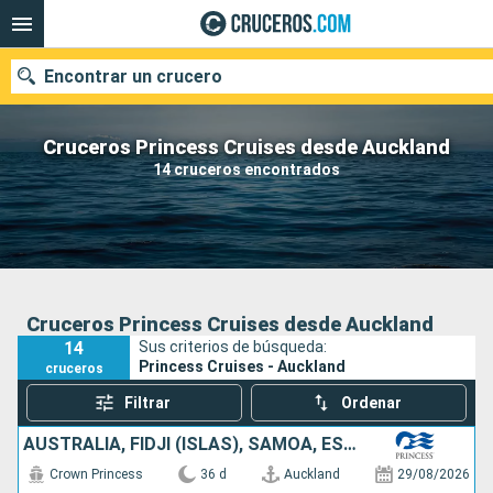
Encontrar un crucero
Cruceros Princess Cruises desde Auckland
14 cruceros encontrados
Nuestros destinos
Fecha de salida
Puertos
Compañías
Cruceros Princess Cruises desde Auckland
14
Sus criterios de búsqueda:
Buscar
Princess Cruises - Auckland
cruceros
Filtrar
Ordenar
AUSTRALIA, FIDJI (ISLAS), SAMOA, ESTADOS UNIDOS, FRANCIA, NUEVA ZELANDA
Crown Princess
36 d
Auckland
29/08/2026