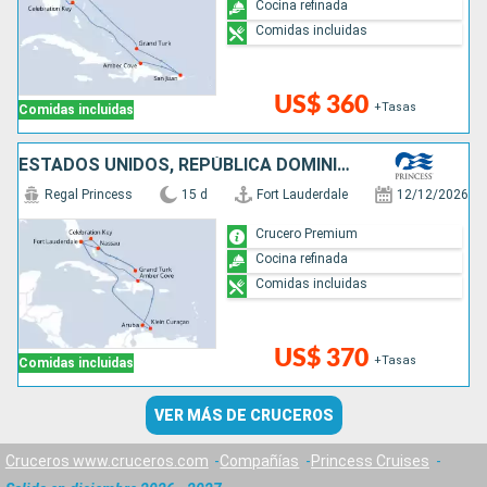
Cocina refinada
Comidas incluidas
US$ 360
+Tasas
Comidas incluidas
ESTADOS UNIDOS, REPÚBLICA DOMINICANA, ARUBA, BAHAMAS
Regal Princess
15 d
Fort Lauderdale
12/12/2026
Crucero Premium
Cocina refinada
Comidas incluidas
US$ 370
+Tasas
Comidas incluidas
VER MÁS DE CRUCEROS
Cruceros www.cruceros.com
Compañías
Princess Cruises