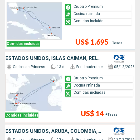
Crucero Premium
Cocina refinada
Comidas incluidas
US$ 1,695
+Tasas
Comidas incluidas
ESTADOS UNIDOS, ISLAS CAIMÁN, REINO UNIDO, COLOMBIA, PANAMÁ, COSTA RICA, BAHAMAS
Caribbean Princess
13 d
Fort Lauderdale
05/12/2026
Crucero Premium
Cocina refinada
Comidas incluidas
US$ 14
+Tasas
Comidas incluidas
ESTADOS UNIDOS, ARUBA, COLOMBIA, PANAMÁ, COSTA RICA, ISLAS CAIMÁN
Caribbean Princess
13 d
Fort Lauderdale
17/12/2026