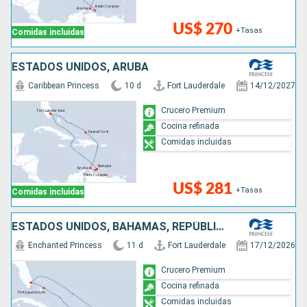
US$ 270
+Tasas
Comidas incluidas
ESTADOS UNIDOS, ARUBA
Caribbean Princess
10 d
Fort Lauderdale
14/12/2027
Crucero Premium
Cocina refinada
Comidas incluidas
US$ 281
+Tasas
Comidas incluidas
ESTADOS UNIDOS, BAHAMAS, REPÚBLICA DOMINICANA, PUERTO RICO, SAN MARTÍN, ANTIGUA Y BARBUDA
Enchanted Princess
11 d
Fort Lauderdale
17/12/2026
Crucero Premium
Cocina refinada
Comidas incluidas