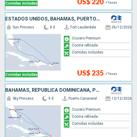
US$ 220
+Tasas
Comidas incluidas
ESTADOS UNIDOS, BAHAMAS, PUERTO RICO, REPÚBLICA DOMINICANA
Sun Princess
8 d
Fort Lauderdale
06/12/2026
Crucero Premium
Cocina refinada
Comidas incluidas
US$ 235
+Tasas
Comidas incluidas
BAHAMAS, REPÚBLICA DOMINICANA, PUERTO RICO, ESTADOS UNIDOS
Sky Princess
9 d
Puerto Canaveral
13/12/2026
Crucero Premium
Cocina refinada
Comidas incluidas