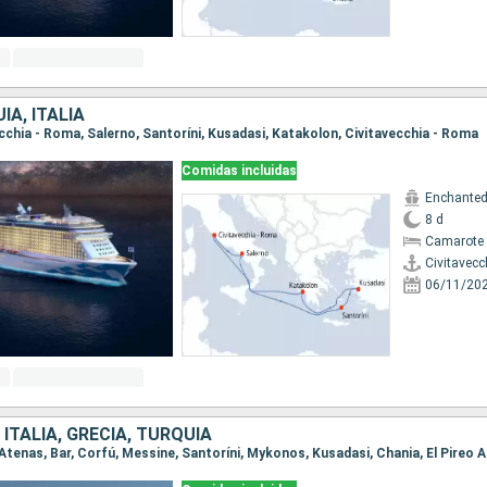
ÍA, ITALIA
vecchia - Roma, Salerno, Santoríni, Kusadasi, Katakolon, Civitavecchia - Roma
Comidas incluidas
Enchanted
8 d
Camarote 
Civitavecc
06/11/20
ITALIA, GRECIA, TURQUÍA
eo Atenas, Bar, Corfú, Messine, Santoríni, Mykonos, Kusadasi, Chania, El Pireo 