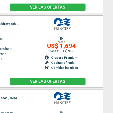
VER LAS OFERTAS
Itinerario : El Pireo Atenas, Heraklion, Kusadasi, Santoríni, Mykonos, Chania, Messine, Nápoles, Civitavecchia - Roma, Barcelona, Marsella, Santa Margherita, Civitavecchia - Roma, Nápoles, Palermo, Heraklion, Kusadasi, Mykonos, El Pireo Atenas
ess
desde
US$ 1,694
estándar
Tasas: +US$ 999
tenas
Crucero Premium
27
Cocina refinada
Comidas incluidas
VER LAS OFERTAS
Itinerario : Civitavecchia - Roma, Salerno, Messine, Palermo, La Valetta, Santoríni, Mykonos, Kusadasi, Heraklion, El Pireo Atenas, Heraklion, Kusadasi, Rodas, Mykonos, Chania, La Valetta, Palermo, Messine, Nápoles, Civitavecchia - Roma