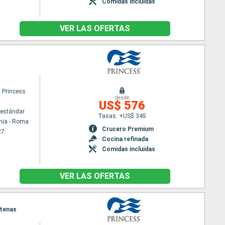
Comidas incluidas
VER LAS OFERTAS
 Princess
desde
US$ 576
estándar
Tasas: +US$ 345
hia - Roma
Crucero Premium
27
Cocina refinada
Comidas incluidas
VER LAS OFERTAS
Atenas