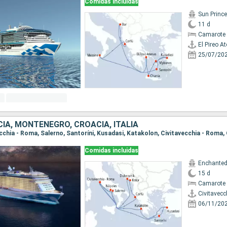
Comidas incluidas
Sun Princ
11 d
Camarote 
El Pireo A
25/07/20
CIA, MONTENEGRO, CROACIA, ITALIA
Comidas incluidas
Enchanted
15 d
Camarote 
Civitavecc
06/11/20