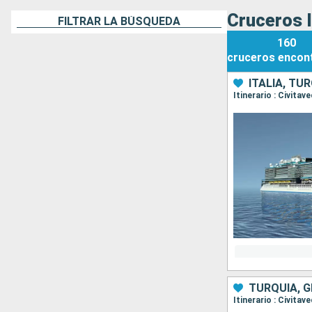
Cruceros I
FILTRAR LA BÚSQUEDA
160
cruceros
encon
ITALIA, TU
Itinerario : Civita
TURQUÍA, G