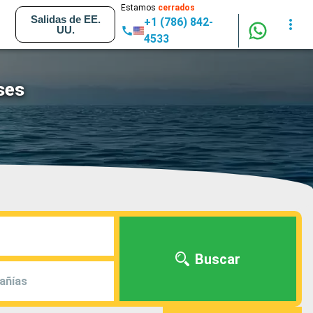
Estamos
cerrados
Salidas de EE.
+1 (786) 842-
UU.
4533
ses
Buscar
añías