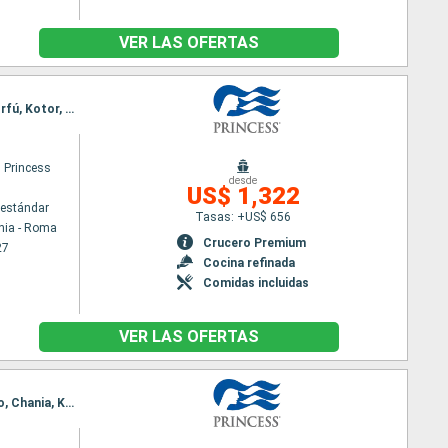
VER LAS OFERTAS
Itinerario : Civitavecchia - Roma, Salerno, Chania, Kusadasi, Katakolon, Civitavecchia - Roma, Corfú, Kotor, Dubrovnik, Nápoles, Civitavecchia - Roma
 Princess
desde
US$ 1,322
estándar
Tasas: +US$ 656
hia - Roma
Crucero Premium
27
Cocina refinada
Comidas incluidas
VER LAS OFERTAS
Itinerario : Civitavecchia - Roma, Corfú, Kotor, Dubrovnik, Nápoles, Civitavecchia - Roma, Salerno, Chania, Kusadasi, Katakolon, Civitavecchia - Roma