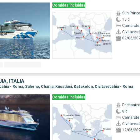
Comidas incluidas
Sun Princ
15 d
Camarote 
Civitavecc
09/05/20
ÍA, ITALIA
vecchia - Roma, Salerno, Chania, Kusadasi, Katakolon, Civitavecchia - Roma
Comidas incluidas
Enchanted
8 d
Camarote 
Civitavecc
12/06/20