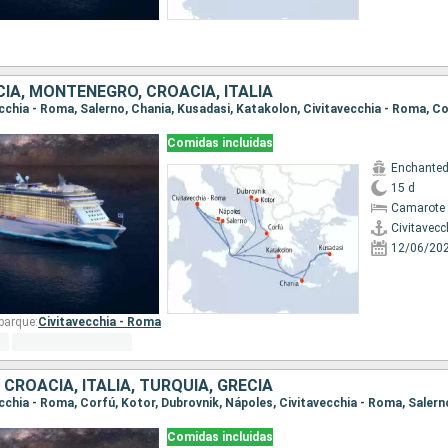
CIA, MONTENEGRO, CROACIA, ITALIA
Comidas incluidas
Enchanted
15 d
Camarote 
Civitavecc
12/06/20
barque:
Civitavecchia - Roma
CROACIA, ITALIA, TURQUÍA, GRECIA
Comidas incluidas