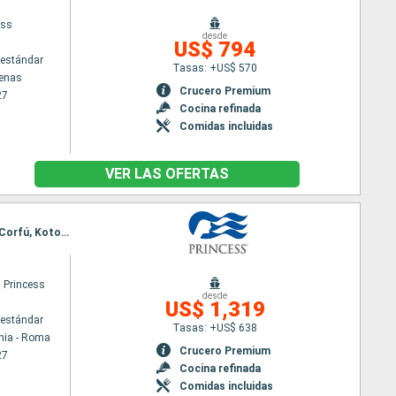
ess
desde
US$ 794
estándar
Tasas: +US$ 570
tenas
Crucero Premium
27
Cocina refinada
Comidas incluidas
VER LAS OFERTAS
Itinerario : Civitavecchia - Roma, Salerno, Santoríni, Kusadasi, Katakolon, Civitavecchia - Roma, Corfú, Kotor, Dubrovnik, Nápoles, Civitavecchia - Roma
 Princess
desde
US$ 1,319
estándar
Tasas: +US$ 638
hia - Roma
Crucero Premium
27
Cocina refinada
Comidas incluidas