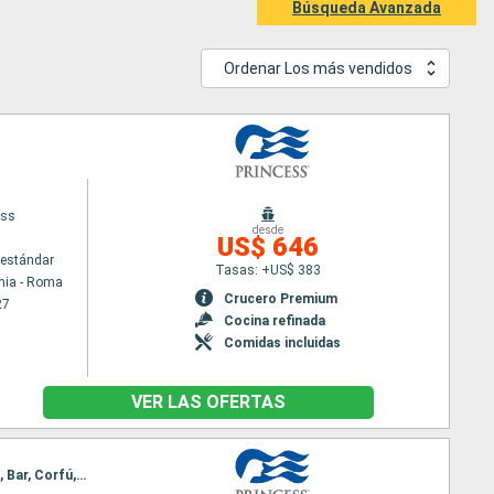
Búsqueda Avanzada
Ordenar Los más vendidos
ess
desde
US$ 646
estándar
Tasas: +US$ 383
hia - Roma
Crucero Premium
27
Cocina refinada
Comidas incluidas
VER LAS OFERTAS
Itinerario : Civitavecchia - Roma, Nápoles, Chania, Kusadasi, Mykonos, El Pireo Atenas, Santoríni, Bar, Corfú, Messine, Barcelona