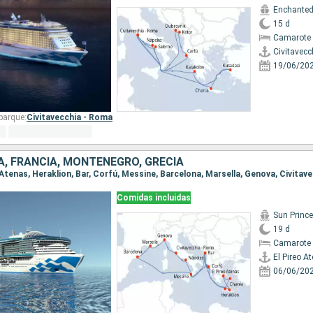
Enchanted
15 d
Camarote 
Civitavecc
19/06/20
barque:
Civitavecchia - Roma
ÑA, FRANCIA, MONTENEGRO, GRECIA
Comidas incluidas
Sun Princ
19 d
Camarote 
El Pireo A
06/06/20