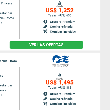
 Princess
desde
US$ 1,352
estándar
Tasas: +US$ 656
hia - Roma
Crucero Premium
27
Cocina refinada
Comidas incluidas
VER LAS OFERTAS
Itinerario : El Pireo Atenas, Heraklion, Bar, Corfú, Messine, Barcelona, Marsella, Genova, Civitavecchia - Roma, Nápoles, Bar, Corfú, Chania, Mykonos, El Pireo Atenas
ess
desde
US$ 1,495
estándar
Tasas: +US$ 883
tenas
Crucero Premium
27
Cocina refinada
Comidas incluidas