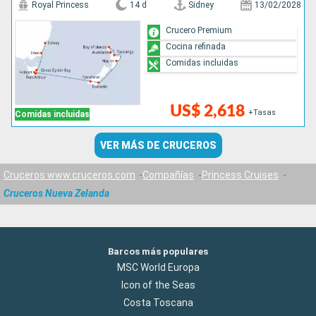
Royal Princess
14 d
Sidney
13/02/2028
Crucero Premium
Cocina refinada
Comidas incluidas
US$ 2,618
+Tasas
Comidas incluidas
VER MÁS DE CRUCEROS
Cruceros www.cruceros.com
Compañías
Princess Cruises
Cruceros Nueva Zelanda
Barcos más populares
MSC World Europa
Icon of the Seas
Costa Toscana