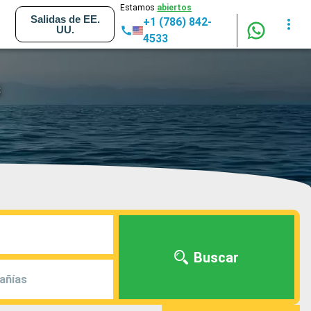
Estamos
abiertos
Salidas de EE.
+1 (786) 842-
UU.
4533
s
Buscar
añías