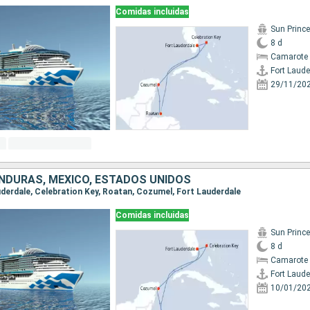
Comidas incluidas
Sun Princ
8 d
Camarote 
Fort Laude
29/11/20
NDURAS, MÉXICO, ESTADOS UNIDOS
auderdale, Celebration Key, Roatan, Cozumel, Fort Lauderdale
Comidas incluidas
Sun Princ
8 d
Camarote 
Fort Laude
10/01/20