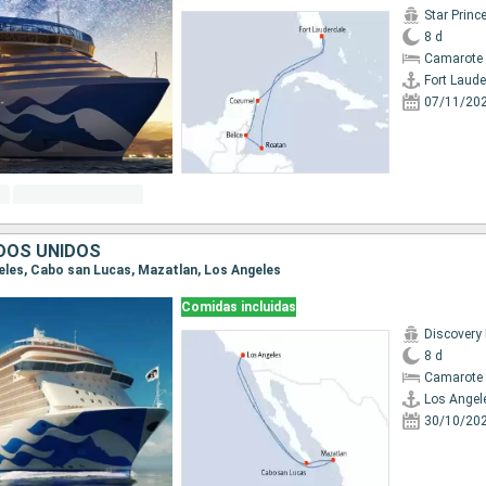
Star Princ
8 d
Camarote 
Fort Laude
07/11/20
DOS UNIDOS
geles, Cabo san Lucas, Mazatlan, Los Angeles
Comidas incluidas
Discovery
8 d
Camarote 
Los Angel
30/10/20