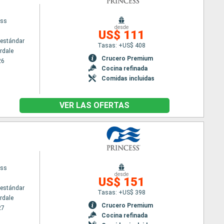
ess
desde
US$ 111
estándar
Tasas: +US$ 408
rdale
Crucero Premium
26
Cocina refinada
Comidas incluidas
VER LAS OFERTAS
ess
desde
US$ 151
estándar
Tasas: +US$ 398
rdale
Crucero Premium
27
Cocina refinada