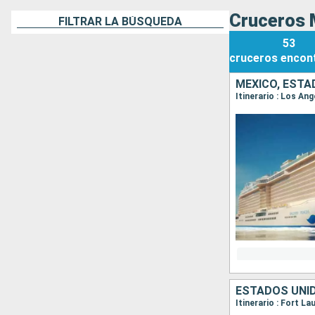
Cruceros 
FILTRAR LA BÚSQUEDA
53
cruceros
encon
MÉXICO, ESTA
Itinerario : Los An
ESTADOS UNI
Itinerario : Fort L