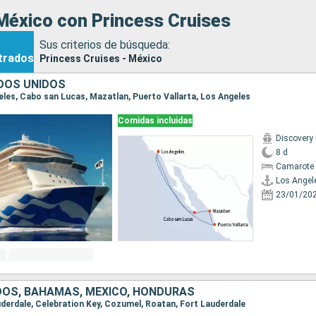
México con Princess Cruises
Sus criterios de búsqueda:
trados
Princess Cruises - México
DOS UNIDOS
geles, Cabo san Lucas, Mazatlan, Puerto Vallarta, Los Angeles
Comidas incluidas
Discovery
8 d
Camarote 
Los Angel
23/01/20
DOS, BAHAMAS, MÉXICO, HONDURAS
auderdale, Celebration Key, Cozumel, Roatan, Fort Lauderdale