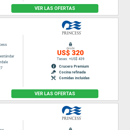
VER LAS OFERTAS
ncess
desde
US$ 320
estándar
Tasas: +US$ 439
rdale
Crucero Premium
27
Cocina refinada
Comidas incluidas
VER LAS OFERTAS