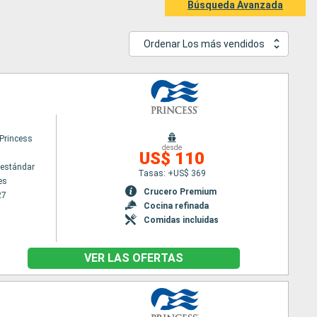
Búsqueda Avanzada
Ordenar Los más vendidos
 Princess
desde
US$ 110
estándar
Tasas: +US$ 369
es
Crucero Premium
27
Cocina refinada
Comidas incluidas
VER LAS OFERTAS