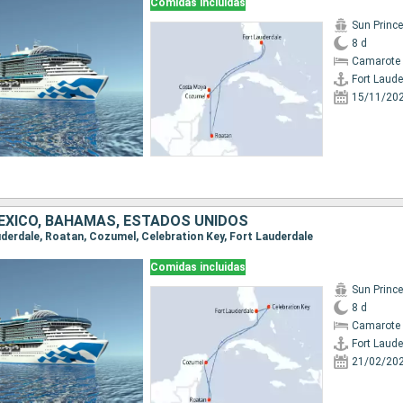
Comidas incluidas
Sun Princ
8 d
Camarote 
Fort Laude
15/11/20
ÉXICO, BAHAMAS, ESTADOS UNIDOS
auderdale, Roatan, Cozumel, Celebration Key, Fort Lauderdale
Comidas incluidas
Sun Princ
8 d
Camarote 
Fort Laude
21/02/20