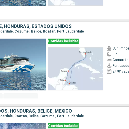
CE, HONDURAS, ESTADOS UNIDOS
auderdale, Cozumel, Belice, Roatan, Fort Lauderdale
Comidas incluidas
Sun Princ
8 d
Camarote 
Fort Laude
24/01/20
OS, HONDURAS, BELICE, MÉXICO
auderdale, Roatan, Belice, Cozumel, Fort Lauderdale
Comidas incluidas