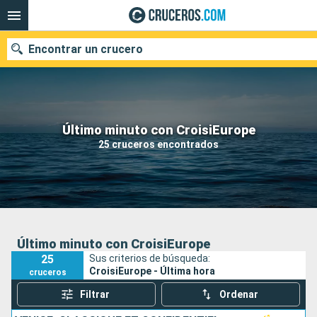
Encontrar un crucero
Nuestros destinos
Último minuto con CroisiEurope
25 cruceros encontrados
Fecha de salida
Puertos
Compañías
Buscar
Último minuto con CroisiEurope
25
Sus criterios de búsqueda:
CroisiEurope - Última hora
cruceros
Filtrar
Ordenar