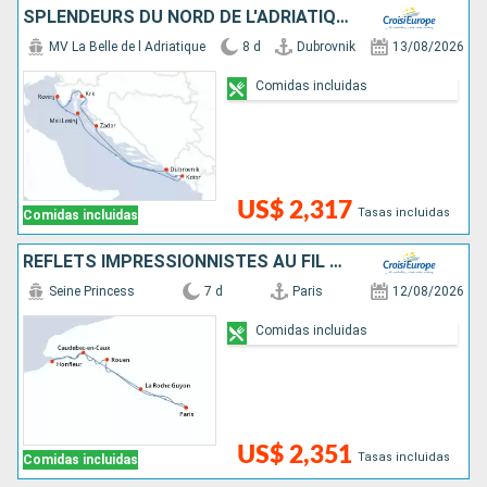
SPLENDEURS DU NORD DE L'ADRIATIQUE - ESCALES HISTORIQUES ET BEAUTÉS NATURELLES ENTRE CROATIE ET MONTÉNÉGRO (FORMULE PORT//PORT)
MV La Belle de l Adriatique
8 d
Dubrovnik
13/08/2026
Comidas incluidas
US$ 2,317
Tasas incluidas
Comidas incluidas
REFLETS IMPRESSIONNISTES AU FIL DE LA SEINE
Seine Princess
7 d
Paris
12/08/2026
Comidas incluidas
US$ 2,351
Tasas incluidas
Comidas incluidas