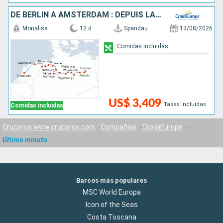
DE BERLIN À AMSTERDAM : DEPUIS LA CAPITALE ALLEMANDE VERS LA HOLLANDE ET SES CANAUX
Monalisa
12 d
Spandau
13/08/2026
Comidas incluidas
US$ 3,409
Tasas incluidas
Comidas incluidas
Cruceros www.cruceros.com
Compañías
CroisiEurope
Último minuto
Barcos más populares
MSC World Europa
Icon of the Seas
Costa Toscana