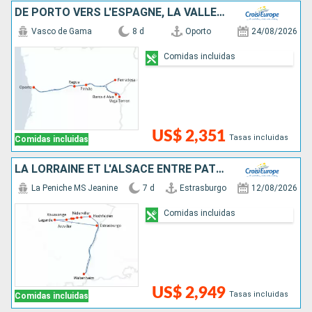
DE PORTO VERS L'ESPAGNE, LA VALLÉE DU DOURO (PORTUGAL) ET SALAMANQUE (ESPAGNE)
Vasco de Gama
8 d
Oporto
24/08/2026
Comidas incluidas
US$ 2,351
Tasas incluidas
Comidas incluidas
LA LORRAINE ET L'ALSACE ENTRE PATRIMOINE ET SAVOIR-FAIRE, CROISIÈRE DE CHARME SUR LE CANAL DE LA MARNE AU RHIN (FORMULE PORT-PORT)
La Peniche MS Jeanine
7 d
Estrasburgo
12/08/2026
Comidas incluidas
US$ 2,949
Tasas incluidas
Comidas incluidas