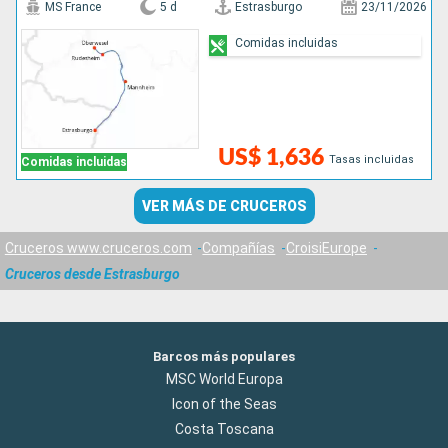
MS France
5 d
Estrasburgo
23/11/2026
Comidas incluidas
US$ 1,636
Tasas incluidas
Comidas incluidas
VER MÁS DE CRUCEROS
Cruceros www.cruceros.com
Compañías
CroisiEurope
Cruceros desde Estrasburgo
Barcos más populares
MSC World Europa
Icon of the Seas
Costa Toscana