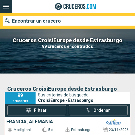
Encontrar un crucero
Cruceros CroisiEurope desde Estrasburgo
99 cruceros encontrados
Nuestros destinos
Fecha de salida
Puertos
Compañías
Cruceros CroisiEurope desde Estrasburgo
99
Sus criterios de búsqueda:
Buscar
CroisiEurope - Estrasburgo
cruceros
Filtrar
Ordenar
FRANCIA, ALEMANIA
Modigliani
5 d
Estrasburgo
23/11/2026