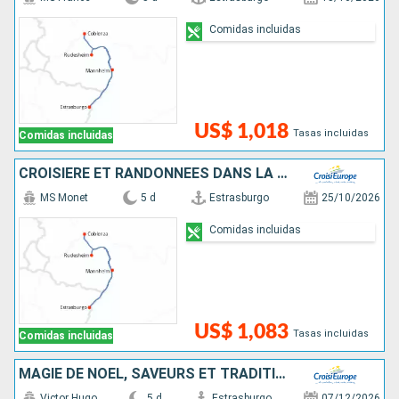
Comidas incluidas
US$ 1,018
Tasas incluidas
Comidas incluidas
CROISIÈRE ET RANDONNÉES DANS LA VALLÉE DU RHIN - HISTOIRE, TRADITIONS ET AMBIANCE RHÉNANE
MS Monet
5 d
Estrasburgo
25/10/2026
Comidas incluidas
US$ 1,083
Tasas incluidas
Comidas incluidas
MAGIE DE NOËL, SAVEURS ET TRADITIONS DE L'AVENT EN CROISIÈRE SUR LE RHIN
Victor Hugo
5 d
Estrasburgo
07/12/2026