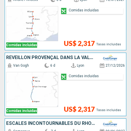
Comidas incluidas
US$ 2,317
Tasas incluidas
Comidas incluidas
RÉVEILLON PROVENÇAL DANS LA VALLÉE DU RHÔNE
Van Gogh
6 d
Lyon
27/12/2026
Comidas incluidas
US$ 2,317
Tasas incluidas
Comidas incluidas
ESCALES INCONTOURNABLES DU RHÔNE ENTRE LYON, LA CAMARGUE ET LA PROVENCE AVEC UN DÎNER OFFERT À L'ABBAYE DE COLLONGES - PAUL BOCUSE