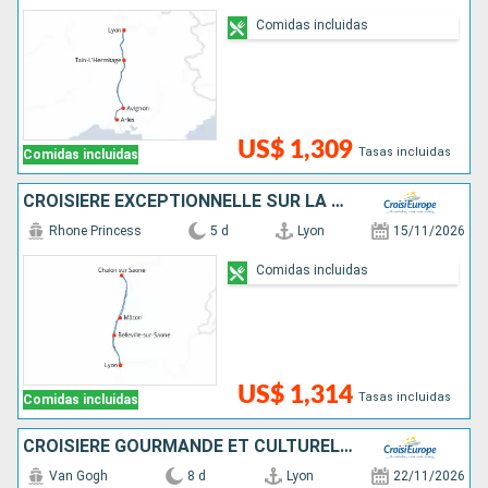
Comidas incluidas
US$ 1,309
Tasas incluidas
Comidas incluidas
CROISIÈRE EXCEPTIONNELLE SUR LA SAÔNE POUR CÉLÉBRER LE BEAUJOLAIS NOUVEAU
Rhone Princess
5 d
Lyon
15/11/2026
Comidas incluidas
US$ 1,314
Tasas incluidas
Comidas incluidas
CROISIÈRE GOURMANDE ET CULTURELLE AU FIL DE LA SAÔNE ET DU RHÔNE, L'ART DE VIVRE À LA FRANÇAISE
Van Gogh
8 d
Lyon
22/11/2026