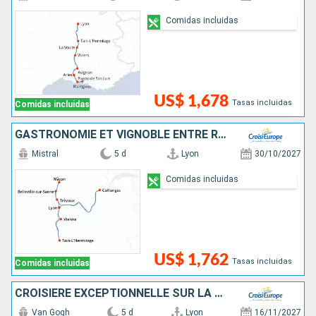
Comidas incluidas
US$ 1,678
Tasas incluidas
Comidas incluidas
GASTRONOMIE ET VIGNOBLE ENTRE RHÔNE ET SAÔNE AVEC UN DÎNER À L'ABBAYE DE COLLONGES - PAUL BOCUSE
Mistral
5 d
Lyon
30/10/2027
Comidas incluidas
US$ 1,762
Tasas incluidas
Comidas incluidas
CROISIÈRE EXCEPTIONNELLE SUR LA SAÔNE POUR CÉLÉBRER LE BEAUJOLAIS NOUVEAU
Van Gogh
5 d
Lyon
16/11/2027