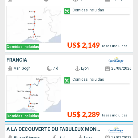
Comidas incluidas
US$ 2,149
Tasas incluidas
Comidas incluidas
FRANCIA
Van Gogh
7 d
Lyon
25/08/2026
Comidas incluidas
US$ 2,289
Tasas incluidas
Comidas incluidas
À LA DÉCOUVERTE DU FABULEUX MONDE DE LA VIGNE ET DU VIN, TERROIRS D'EXCEPTION DU RHÔNE ET DE LA SAÔNE
Rhone Princess
8 d
Lyon
13/07/2027