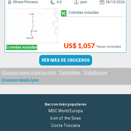
Rhone Princess
4 d
Lyon
28/10/2026
Comidas incluidas
US$ 1,057
Tasas incluidas
Comidas incluidas
VER MÁS DE CRUCEROS
Cruceros www.cruceros.com
Compañías
CroisiEurope
Cruceros desde Lyon
Barcos más populares
MSC World Europa
Icon of the Seas
Costa Toscana