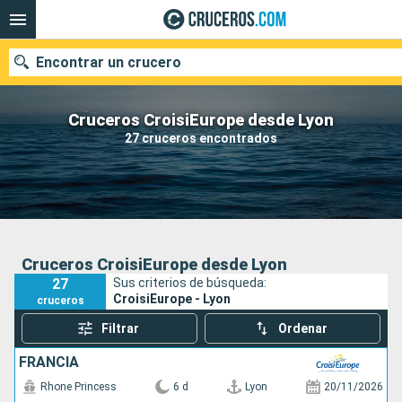
Encontrar un crucero
Cruceros CroisiEurope desde Lyon
27 cruceros encontrados
Nuestros destinos
Fecha de salida
Puertos
Compañías
Cruceros CroisiEurope desde Lyon
27
Sus criterios de búsqueda:
Buscar
CroisiEurope - Lyon
cruceros
Filtrar
Ordenar
FRANCIA
Rhone Princess
6 d
Lyon
20/11/2026