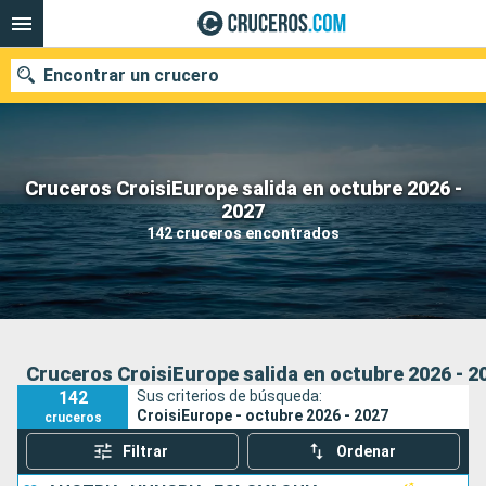
Encontrar un crucero
Cruceros CroisiEurope salida en octubre 2026 -
Nuestros destinos
2027
142 cruceros encontrados
Fecha de salida
Puertos
Compañías
Buscar
Cruceros CroisiEurope salida en octubre 2026 - 2
142
Sus criterios de búsqueda:
CroisiEurope - octubre 2026 - 2027
cruceros
Filtrar
Ordenar