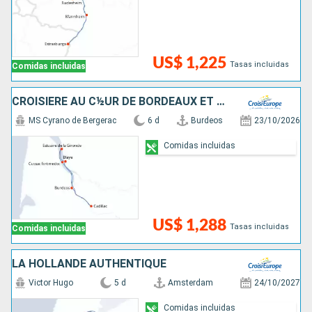
US$ 1,225
Tasas incluidas
Comidas incluidas
CROISIÈRE AU C½UR DE BORDEAUX ET SA RÉGION : ITINÉRAIRE DÉCOUVERTE
MS Cyrano de Bergerac
6 d
Burdeos
23/10/2026
Comidas incluidas
US$ 1,288
Tasas incluidas
Comidas incluidas
LA HOLLANDE AUTHENTIQUE
Victor Hugo
5 d
Amsterdam
24/10/2027
Comidas incluidas