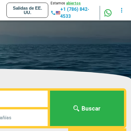
Estamos
abiertos
Salidas de EE.
+1 (786) 842-
UU.
4533
Buscar
añías