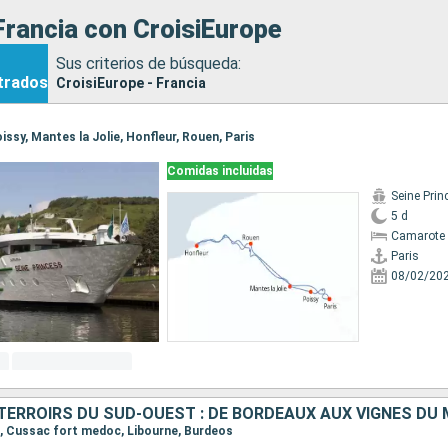
Francia con CroisiEurope
Sus criterios de búsqueda:
trados
CroisiEurope - Francia
Poissy, Mantes la Jolie, Honfleur, Rouen, Paris
Comidas incluidas
Seine Prin
5 d
Camarote 
Paris
08/02/20
TERROIRS DU SUD-OUEST : DE BORDEAUX AUX VIGNES DU
os, Cussac fort medoc, Libourne, Burdeos