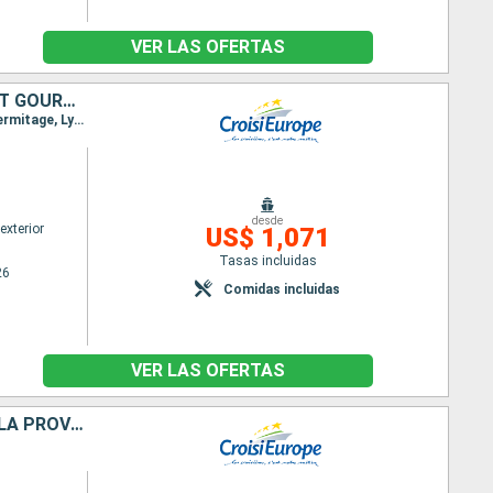
VER LAS OFERTAS
TERRES DE PROVENCE, UNE CROISIÈRE SENSORIELLE ENTRE HÉRITAGES ET GOURMANDISES
Itinerario : Lyon, Avignon, Arles, Puerto de San Luis, Martigues, Arles, Viviers, La Voulte, Tain-L'Hermitage, Lyon
desde
exterior
US$ 1,071
Tasas incluidas
26
Comidas incluidas
VER LAS OFERTAS
ESCALES INCONTOURNABLES DU RHÔNE ENTRE LYON, LA CAMARGUE ET LA PROVENCE AVEC UN DÎNER OFFERT À L'ABBAYE DE COLLONGES - PAUL BOCUSE