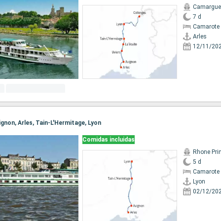
Camargue
7 d
Camarote 
Arles
12/11/20
vignon, Arles, Tain-L'Hermitage, Lyon
Comidas incluidas
Rhone Pri
5 d
Camarote 
Lyon
02/12/20