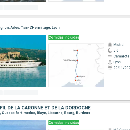
vignon, Arles, Tain-L'Hermitage, Lyon
Comidas incluidas
Mistral
5 d
Camarote 
Lyon
29/11/20
FIL DE LA GARONNE ET DE LA DORDOGNE
s, Cussac fort medoc, Blaye, Libourne, Bourg, Burdeos
Comidas incluidas