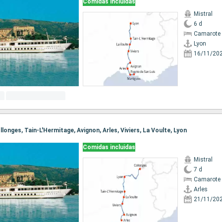
Comidas incluidas
Mistral
6 d
Camarote 
Lyon
16/11/20
ollonges, Tain-L'Hermitage, Avignon, Arles, Viviers, La Voulte, Lyon
Comidas incluidas
Mistral
7 d
Camarote 
Arles
21/11/20