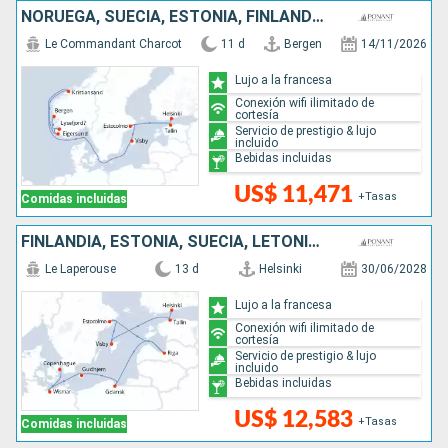
NORUEGA, SUECIA, ESTONIA, FINLANDIA
Le Commandant Charcot
11 d
Bergen
14/11/2026
Lujo a la francesa
Conexión wifi ilimitado de
cortesía
Servicio de prestigio & lujo
incluido
Bebidas incluidas
US$ 11,471
+Tasas
Comidas incluidas
FINLANDIA, ESTONIA, SUECIA, LETONIA, POLONIA, ALEMANIA, DINAMARCA
Le Laperouse
13 d
Helsinki
30/06/2028
Lujo a la francesa
Conexión wifi ilimitado de
cortesía
Servicio de prestigio & lujo
incluido
Bebidas incluidas
US$ 12,583
+Tasas
Comidas incluidas