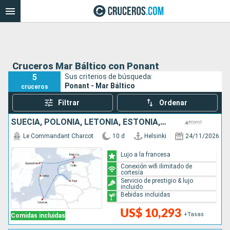
Cruceros Mar Báltico con Ponant
5
Sus criterios de búsqueda:
Ponant - Mar Báltico
cruceros
Filtrar
Ordenar
SUECIA, POLONIA, LETONIA, ESTONIA, FINLANDIA
Le Commandant Charcot
10 d
Helsinki
24/11/2026
Lujo a la francesa
Conexión wifi ilimitado de
cortesía
Servicio de prestigio & lujo
incluido
Bebidas incluidas
US$ 10,293
+Tasas
Comidas incluidas