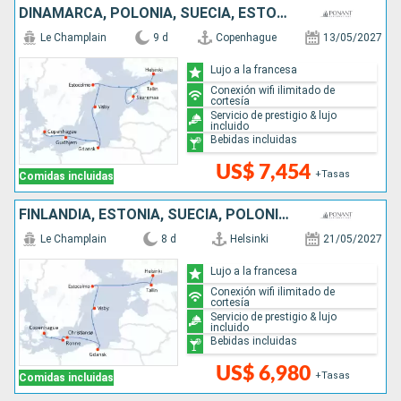
DINAMARCA, POLONIA, SUECIA, ESTONIA, FINLANDIA
Le Champlain
9 d
Copenhague
13/05/2027
Lujo a la francesa
Conexión wifi ilimitado de
cortesía
Servicio de prestigio & lujo
incluido
Bebidas incluidas
US$ 7,454
+Tasas
Comidas incluidas
FINLANDIA, ESTONIA, SUECIA, POLONIA, DINAMARCA
Le Champlain
8 d
Helsinki
21/05/2027
Lujo a la francesa
Conexión wifi ilimitado de
cortesía
Servicio de prestigio & lujo
incluido
Bebidas incluidas
US$ 6,980
+Tasas
Comidas incluidas