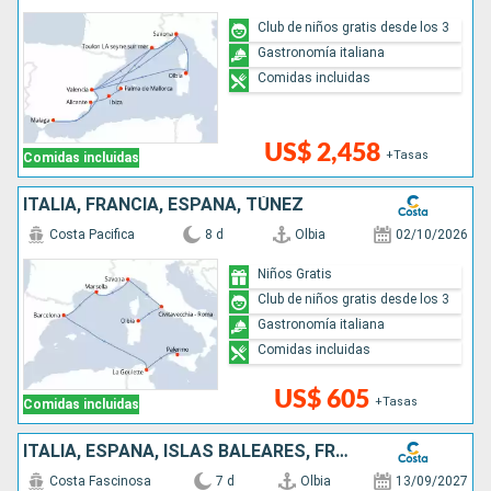
Club de niños gratis desde los 3
Gastronomía italiana
Comidas incluidas
US$ 2,458
+Tasas
Comidas incluidas
ITALIA, FRANCIA, ESPAÑA, TÚNEZ
Costa Pacifica
8 d
Olbia
02/10/2026
Niños Gratis
Club de niños gratis desde los 3
Gastronomía italiana
Comidas incluidas
US$ 605
+Tasas
Comidas incluidas
ITALIA, ESPAÑA, ISLAS BALEARES, FRANCIA
Costa Fascinosa
7 d
Olbia
13/09/2027