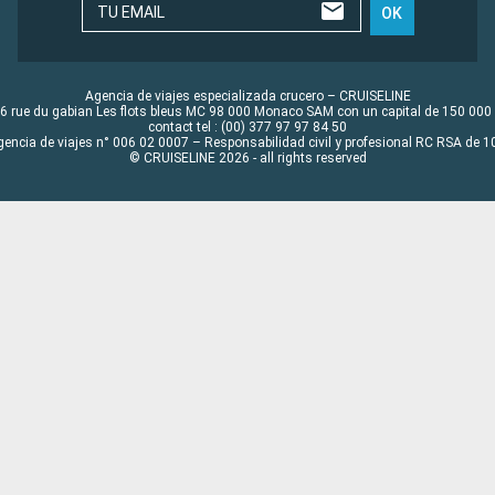
TU EMAIL
OK
Agencia de viajes especializada crucero – CRUISELINE
6 rue du gabian Les flots bleus MC 98 000 Monaco SAM con un capital de 150 000
contact tel : (00) 377 97 97 84 50
gencia de viajes n° 006 02 0007 – Responsabilidad civil y profesional RC RSA de
© CRUISELINE 2026 - all rights reserved