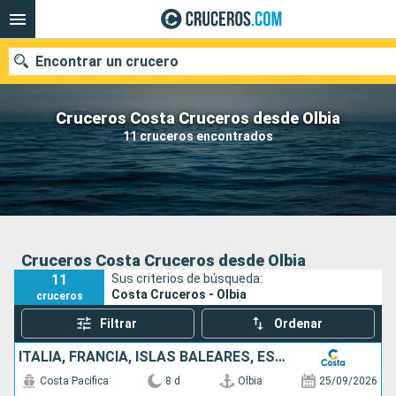
Encontrar un crucero
Cruceros Costa Cruceros desde Olbia
11 cruceros encontrados
Nuestros destinos
Fecha de salida
Puertos
Compañías
Cruceros Costa Cruceros desde Olbia
11
Sus criterios de búsqueda:
Buscar
Costa Cruceros - Olbia
cruceros
Filtrar
Ordenar
ITALIA, FRANCIA, ISLAS BALEARES, ESPAÑA
Costa Pacifica
8 d
Olbia
25/09/2026