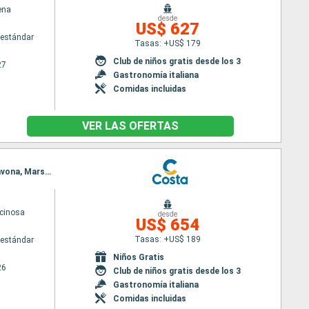
ena
desde
US$ 627
estándar
Tasas: +US$ 179
Club de niños gratis desde los 3
27
Gastronomía italiana
Comidas incluidas
VER LAS OFERTAS
Itinerario : Tarente, La Valetta, La Goulette, Palermo, Nápoles, Civitavecchia - Roma, Ajaccio, Savona, Marsella
cinosa
desde
US$ 654
Tasas: +US$ 189
estándar
Niños Gratis
26
Club de niños gratis desde los 3
Gastronomía italiana
Comidas incluidas