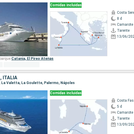
Comidas incluidas
Costa Ser
8 d
Camarote 
Tarente
13/06/20
barque:
Catania,
El Pireo Atenas
 ITALIA
e, La Valetta, La Goulette, Palermo, Nápoles
Comidas incluidas
Costa Fas
5 d
Camarote 
Tarente
13/09/20