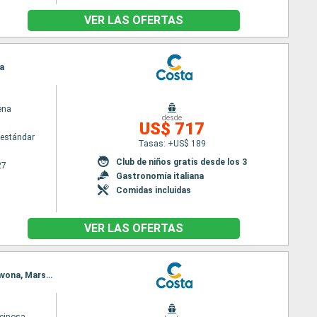
VER LAS OFERTAS
la
ena
desde
US$ 717
estándar
Tasas: +US$ 189
Club de niños gratis desde los 3
27
Gastronomía italiana
Comidas incluidas
VER LAS OFERTAS
Itinerario : Tarente, La Valetta, La Goulette, Palermo, Nápoles, Civitavecchia - Roma, Ajaccio, Savona, Marsella, Barcelona