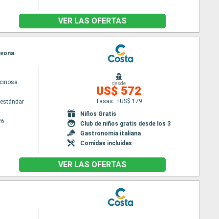
VER LAS OFERTAS
Savona
cinosa
desde
US$ 572
Tasas: +US$ 179
estándar
Niños Gratis
26
Club de niños gratis desde los 3
Gastronomía italiana
Comidas incluidas
VER LAS OFERTAS