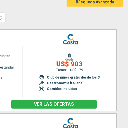
Búsqueda Avanzada
cinosa
desde
US$ 903
estándar
Tasas: +US$ 179
Club de niños gratis desde los 3
26
Gastronomía italiana
Comidas incluidas
VER LAS OFERTAS