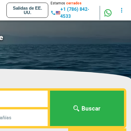
Estamos
cerrados
Salidas de EE.
+1 (786) 842-
UU.
4533
e
Buscar
añías