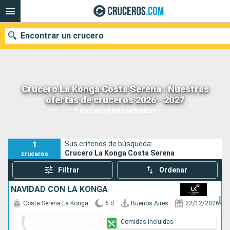
Encontrar un crucero
Crucero La Konga Costa Serena : Nuestras
Nuestros destinos
ofertas de cruceros 2026 - 2027
1 cruceros encontrados
Fecha de salida
Puertos
Compañías
1
Sus criterios de búsqueda:
Crucero La Konga Costa Serena
cruceros
Buscar
Filtrar
Ordenar
NAVIDAD CON LA KONGA
Costa Serena La Konga
6 d
Buenos Aires
22/12/2026
Comidas incluidas