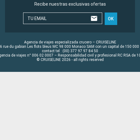
Recibe nuestras exclusivas ofertas
TU EMAIL
OK
Agencia de viajes especializada crucero – CRUISELINE
6 rue du gabian Les flots bleus MC 98 000 Monaco SAM con un capital de 150 000
contact tel : (00) 377 97 97 84 50
gencia de viajes n° 006 02 0007 – Responsabilidad civil y profesional RC RSA de
© CRUISELINE 2026 - all rights reserved