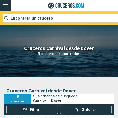
Encontrar un crucero
Nuestros destinos
Cruceros Carnival desde Dover
9 cruceros encontrados
Fecha de salida
Puertos
Compañías
Buscar
Cruceros Carnival desde Dover
9
Sus criterios de búsqueda:
Carnival - Dover
cruceros
Filtrar
Ordenar