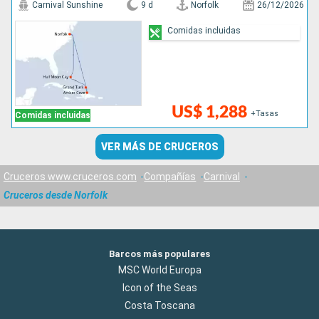
Carnival Sunshine
9 d
Norfolk
26/12/2026
Comidas incluidas
US$ 1,288
+Tasas
Comidas incluidas
VER MÁS DE CRUCEROS
Cruceros www.cruceros.com
Compañías
Carnival
Cruceros desde Norfolk
Barcos más populares
MSC World Europa
Icon of the Seas
Costa Toscana