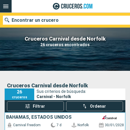
Encontrar un crucero
Cruceros Carnival desde Norfolk
26 cruceros encontrados
Nuestros destinos
Fecha de salida
Puertos
Compañías
Cruceros Carnival desde Norfolk
26
Sus criterios de búsqueda:
Buscar
Carnival - Norfolk
cruceros
Filtrar
Ordenar
BAHAMAS, ESTADOS UNIDOS
Carnival Freedom
7 d
Norfolk
30/01/2028