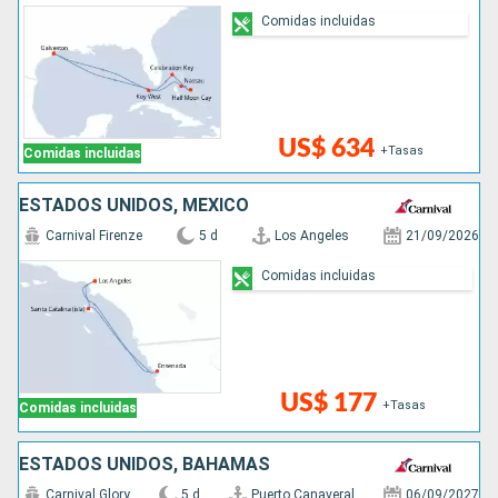
Comidas incluidas
US$ 634
+Tasas
Comidas incluidas
ESTADOS UNIDOS, MÉXICO
Carnival Firenze
5 d
Los Angeles
21/09/2026
Comidas incluidas
US$ 177
+Tasas
Comidas incluidas
ESTADOS UNIDOS, BAHAMAS
Carnival Glory
5 d
Puerto Canaveral
06/09/2027