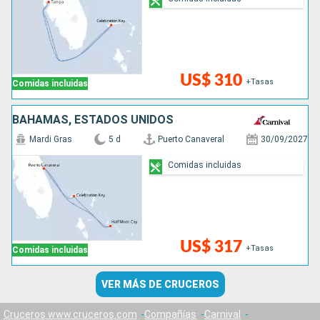
US$ 310
+Tasas
Comidas incluidas
BAHAMAS, ESTADOS UNIDOS
Mardi Gras
5 d
Puerto Canaveral
30/09/2027
Comidas incluidas
US$ 317
+Tasas
Comidas incluidas
VER MÁS DE CRUCEROS
Cruceros www.cruceros.com
Compañías
Carnival