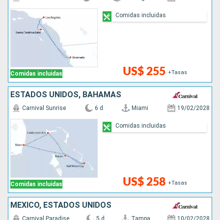
Comidas incluidas
US$ 255
+Tasas
Comidas incluidas
ESTADOS UNIDOS, BAHAMAS
Carnival Sunrise
6 d
Miami
19/02/2028
Comidas incluidas
US$ 258
+Tasas
Comidas incluidas
MÉXICO, ESTADOS UNIDOS
Carnival Paradise
5 d
Tampa
10/02/2028