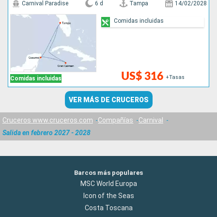
Carnival Paradise
6 d
Tampa
14/02/2028
Comidas incluidas
US$ 316
+Tasas
Comidas incluidas
VER MÁS DE CRUCEROS
Cruceros www.cruceros.com
Compañías
Carnival
Salida en febrero 2027 - 2028
Barcos más populares
MSC World Europa
Icon of the Seas
Costa Toscana