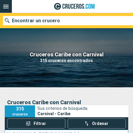
Encontrar un crucero
Nuestros destinos
Cruceros Caribe con Carnival
315 cruceros encontrados
Fecha de salida
Puertos
Compañías
Buscar
Cruceros Caribe con Carnival
315
Sus criterios de búsqueda:
Carnival - Caribe
cruceros
Filtrar
Ordenar