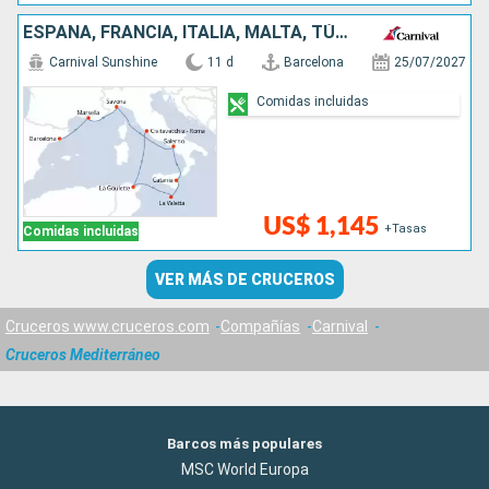
ESPAÑA, FRANCIA, ITALIA, MALTA, TÚNEZ
Carnival Sunshine
11 d
Barcelona
25/07/2027
Comidas incluidas
US$ 1,145
+Tasas
Comidas incluidas
VER MÁS DE CRUCEROS
Cruceros www.cruceros.com
Compañías
Carnival
Cruceros Mediterráneo
Barcos más populares
MSC World Europa