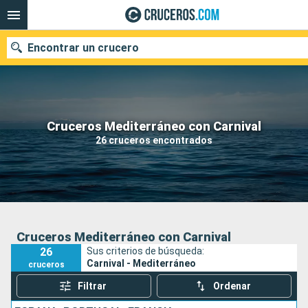
Encontrar un crucero
Nuestros destinos
Cruceros Mediterráneo con Carnival
26 cruceros encontrados
Fecha de salida
Puertos
Compañías
Buscar
Cruceros Mediterráneo con Carnival
26
Sus criterios de búsqueda:
Carnival - Mediterráneo
cruceros
Filtrar
Ordenar