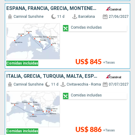
ESPAÑA, FRANCIA, GRECIA, MONTENEGRO, CROACIA, ITALIA
Carnival Sunshine
11 d
Barcelona
27/06/2027
Comidas incluidas
US$ 845
+Tasas
Comidas incluidas
ITALIA, GRECIA, TURQUÍA, MALTA, ESPAÑA
Carnival Sunshine
11 d
Civitavecchia - Roma
07/07/2027
Comidas incluidas
US$ 886
+Tasas
Comidas incluidas