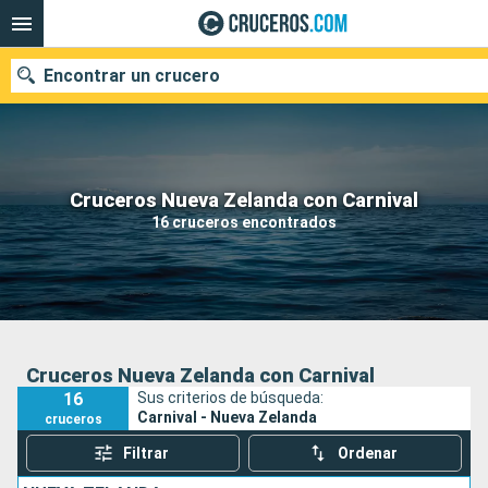
Encontrar un crucero
Nuestros destinos
Cruceros Nueva Zelanda con Carnival
16 cruceros encontrados
Fecha de salida
Puertos
Compañías
Buscar
Cruceros Nueva Zelanda con Carnival
16
Sus criterios de búsqueda:
Carnival - Nueva Zelanda
cruceros
Filtrar
Ordenar