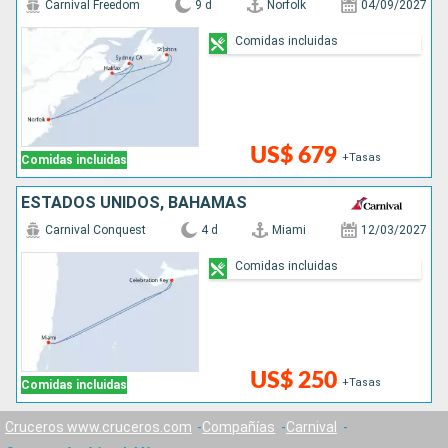
Carnival Freedom
9 d
Norfolk
04/09/2027
Comidas incluidas
US$ 679
+Tasas
Comidas incluidas
ESTADOS UNIDOS, BAHAMAS
Carnival Conquest
4 d
Miami
12/03/2027
Comidas incluidas
US$ 250
+Tasas
Comidas incluidas
Cruceros www.cruceros.com
Compañías
Carnival