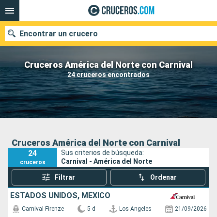
Encontrar un crucero
Cruceros América del Norte con Carnival
24 cruceros encontrados
Nuestros destinos
Fecha de salida
Puertos
Compañías
Cruceros América del Norte con Carnival
24
Sus criterios de búsqueda:
Buscar
Carnival - América del Norte
cruceros
Filtrar
Ordenar
ESTADOS UNIDOS, MÉXICO
Carnival Firenze
5 d
Los Angeles
21/09/2026