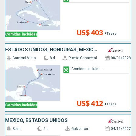
US$ 403
+Tasas
Comidas incluidas
ESTADOS UNIDOS, HONDURAS, MÉXICO, BAHAMAS
Carnival Vista
8 d
Puerto Canaveral
08/01/2028
Comidas incluidas
US$ 412
+Tasas
Comidas incluidas
MÉXICO, ESTADOS UNIDOS
Spirit
5 d
Galveston
04/11/2027