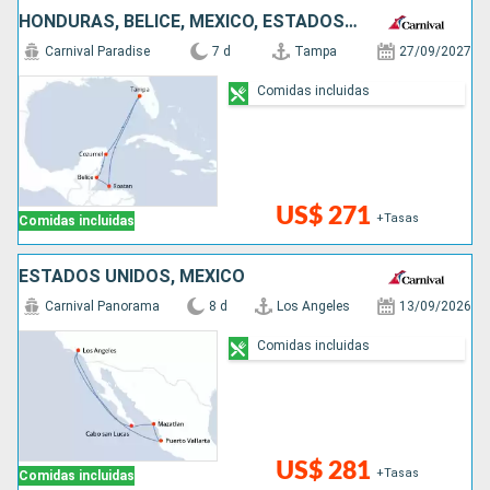
HONDURAS, BELICE, MÉXICO, ESTADOS UNIDOS
Carnival Paradise
7 d
Tampa
27/09/2027
Comidas incluidas
US$ 271
+Tasas
Comidas incluidas
ESTADOS UNIDOS, MÉXICO
Carnival Panorama
8 d
Los Angeles
13/09/2026
Comidas incluidas
US$ 281
+Tasas
Comidas incluidas