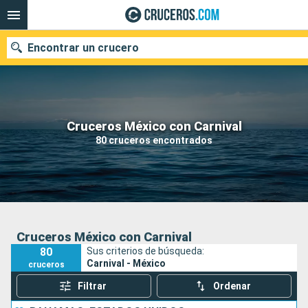
Encontrar un crucero
Nuestros destinos
Cruceros México con Carnival
80 cruceros encontrados
Fecha de salida
Puertos
Compañías
Buscar
Cruceros México con Carnival
80
Sus criterios de búsqueda:
Carnival - México
cruceros
Filtrar
Ordenar