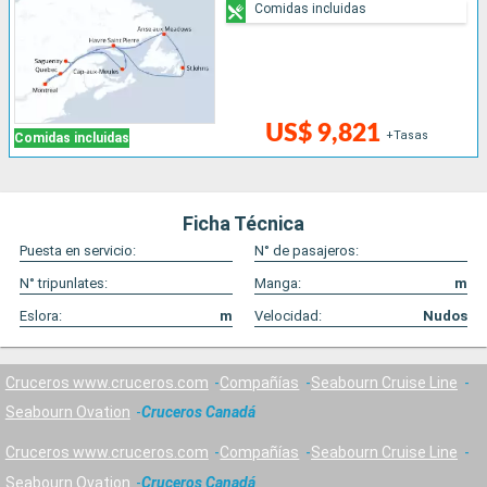
Comidas incluidas
US$ 9,821
+Tasas
Comidas incluidas
Ficha Técnica
Puesta en servicio:
N° de pasajeros:
N° tripunlates:
Manga:
m
Eslora:
m
Velocidad:
Nudos
Cruceros www.cruceros.com
Compañías
Seabourn Cruise Line
Seabourn Ovation
Cruceros Canadá
Cruceros www.cruceros.com
Compañías
Seabourn Cruise Line
Seabourn Ovation
Cruceros Canadá