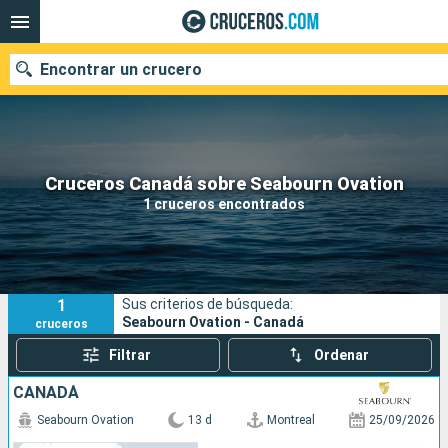
Encontrar un crucero
Nuestros destinos
Cruceros Canadá sobre Seabourn Ovation
1 cruceros encontrados
Fecha de salida
Puertos
Compañías
1
Sus criterios de búsqueda:
Buscar
Seabourn Ovation - Canadá
cruceros
Filtrar
Ordenar
CANADÁ
Seabourn Ovation
13 d
Montreal
25/09/2026