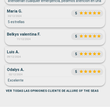
atenderían cualquier emergencia, pedimos atención en una
uña partida en la mano durante el barco y teníamos q pagar
Maria G.
175.00 para atendernos
5
30/12/2024
5 estrellas
Belkys valentina F.
5
11/12/2024
Luis A.
5
09/12/2024
Odalys A.
5
02/12/2024
Excelente
VER TODAS LAS OPINIONES CLIENTE DE ALLURE OF THE SEAS