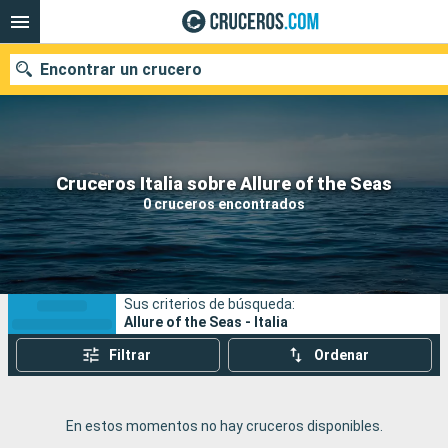
Encontrar un crucero
Nuestros destinos
Cruceros Italia sobre Allure of the Seas
0 cruceros encontrados
Fecha de salida
Puertos
Compañías
Sus criterios de búsqueda:
Buscar
Allure of the Seas - Italia
Filtrar
Ordenar
En estos momentos no hay cruceros disponibles.