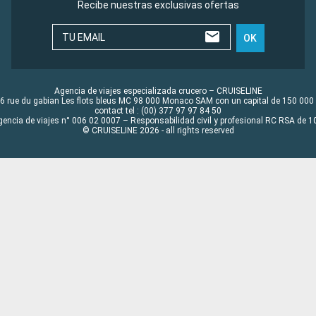
Recibe nuestras exclusivas ofertas
TU EMAIL
OK
Agencia de viajes especializada crucero – CRUISELINE
6 rue du gabian Les flots bleus MC 98 000 Monaco SAM con un capital de 150 000
contact tel : (00) 377 97 97 84 50
gencia de viajes n° 006 02 0007 – Responsabilidad civil y profesional RC RSA de
© CRUISELINE 2026 - all rights reserved