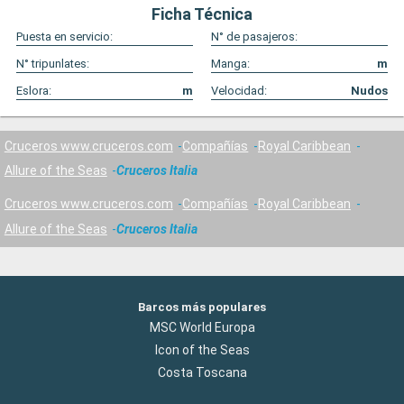
Ficha Técnica
Puesta en servicio:
N° de pasajeros:
N° tripunlates:
Manga:
m
Eslora:
m
Velocidad:
Nudos
Cruceros www.cruceros.com
Compañías
Royal Caribbean
Allure of the Seas
Cruceros Italia
Cruceros www.cruceros.com
Compañías
Royal Caribbean
Allure of the Seas
Cruceros Italia
Barcos más populares
MSC World Europa
Icon of the Seas
Costa Toscana