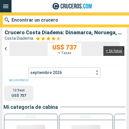
Encontrar un crucero
Crucero Costa Diadema: Dinamarca, Noruega, Francia, España, Italia salida desde Copenhague
Costa Diadema
US$ 737
+ 56 fotos
Nuestros destinos
+ Tasas
Fecha de salida
septiembre 2026
Puertos
Compañías
MEJOR PRECIO
12 Sept
Buscar
US$ 737
Mi categoría de cabina