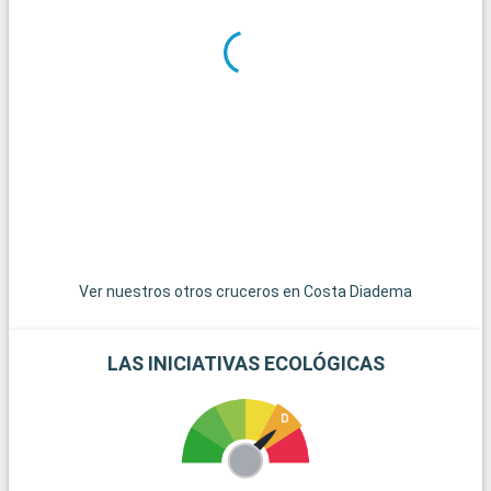
declarada Patrimonio de la Humanidad por la UNESCO, es un
importante destino cultural. El Castillo de Kronborg, en
Helsingør, conocido como el Castillo de Hamlet, es una joya del
Renacimiento danés. Para los amantes de la naturaleza, los
acantilados de creta de Møns Klint ofrecen paisajes
espectaculares y excursiones memorables. Los alrededores
también están salpicados de encantadores pueblos costeros
y tranquilas playas, perfectas para una escapada tranquila.
Ver nuestros otros cruceros en Costa Diadema
LAS INICIATIVAS ECOLÓGICAS