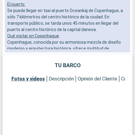
El puerto:
K
Se puede llegar en taxi al puerto Oceankaj de Copenhague, a
c
sólo 7 kilómetros del centro histórico de la ciudad. En
a
transporte público, se tarda unos 45 minutos en llegar del
f
puerto al centro histórico de la capital danesa.
c
Qué visitar en Copenhague
X
Copenhague, conocida por su armoniosa mezcla de diseño
t
moderno y arquitectura histórica, ofrece multitud de
v
atracciones. Visite la emblemática estatua de la Sirenita,
símbolo de la ciudad. Descubra el Palacio de Christiansborg,
TU BARCO
sede del Parlamento danés, y el Palacio Real de Amalienborg
para presenciar el Cambio de Guardia. Pasee por las coloridas
Fotos y videos
Descripción
Opinión del Cliente
Cubier
calles de Nyhavn, famosas por sus pintorescas casas y su
ambiente marítimo. Para vivir una experiencia cultural, el
Museo Nacional de Dinamarca y la Galería Nacional de
Dinamarca son visitas obligadas. Los Jardines de Tivoli, uno
de los parques de atracciones más antiguos del mundo,
ofrecen entretenimiento y belleza en pleno centro de la
ciudad.
Qué visitar en los alrededores
Cerca de Copenhague, la ciudad de Roskilde, con su catedral