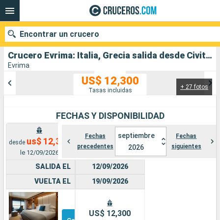
Encontrar un crucero
Crucero Evrima: Italia, Grecia salida desde Civitavecchia - Roma
Evrima
US$ 12,300
+ 27 fotos
Nuestros destinos
Tasas incluidas
Fecha de salida
FECHAS Y DISPONIBILIDAD
Puertos
Compañías
septiembre
Fechas
Fechas
us$ 12,300
desde
precedentes
siguientes
2026
le 12/09/2026
Buscar
SALIDA EL
12/09/2026
VUELTA EL
19/09/2026
Suite
Otros
US$ 12,300