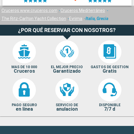
Cruceros www.cruceros.com
Cruceros Mediterráneo
The Ritz-Carlton Yacht Collection
Evrima
Italia, Grecia
¿POR QUÉ RESERVAR CON NOSOTROS?
MAS DE 10 000
EL MEJOR PRECIO
GASTOS DE GESTION
Cruceros
Garantizado
Gratis
PAGO SEGURO
SERVICIO DE
DISPONIBLE
en línea
anulacion
7/7 d