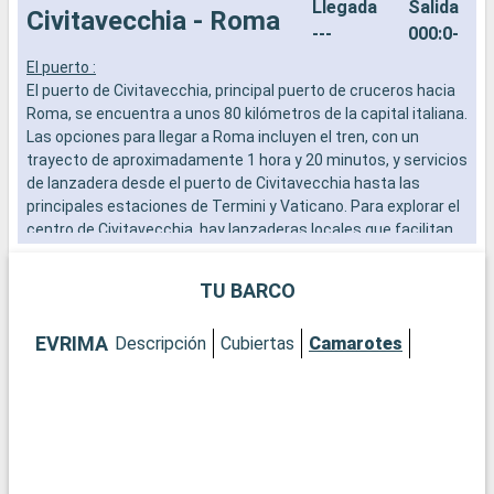
Llegada
Salida
Civitavecchia - Roma
---
000:0-
El puerto :
E
El puerto de Civitavecchia, principal puerto de cruceros hacia
E
Roma, se encuentra a unos 80 kilómetros de la capital italiana.
A
Las opciones para llegar a Roma incluyen el tren, con un
c
trayecto de aproximadamente 1 hora y 20 minutos, y servicios
s
de lanzadera desde el puerto de Civitavecchia hasta las
c
principales estaciones de Termini y Vaticano. Para explorar el
o
centro de Civitavecchia, hay lanzaderas locales que facilitan
V
el acceso a los lugares de interés cercanos al puerto. Esta
e
escala mediterránea es un punto de partida ideal para
d
TU BARCO
descubrir los tesoros de la Ciudad Eterna.
¿Qué se puede visitar en Civitavecchia?
¿
EVRIMA
Descripción
Cubiertas
Camarotes
Civitavecchia, histórica ciudad portuaria, ofrece interesantes
S
lugares cerca del puerto. Explore la Fortaleza Michelangelo, un
i
bastión renacentista con vistas panorámicas al mar. Pasee
c
por el Lungomare, el animado paseo marítimo, para vivir una
l
auténtica experiencia local. El Museo Arqueológico Nacional
F
de Civitavecchia, ubicado en un antiguo edificio termal, exhibe
C
hallazgos arqueológicos locales que reflejan la rica historia de
l